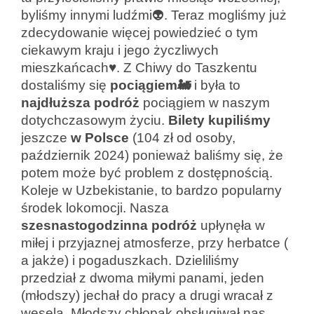
byliśmy innymi ludźmi👽. Teraz mogliśmy już
zdecydowanie więcej powiedzieć o tym
ciekawym kraju i jego życzliwych
mieszkańcach♥️. Z Chiwy do Taszkentu
dostaliśmy się
pociągiem🚂
i była to
najdłuższa
podróż
pociągiem w naszym
dotychczasowym życiu.
Bilety
kupiliśmy
jeszcze
w Polsce
(104 zł od osoby,
październik 2024) ponieważ baliśmy się, że
potem może być problem z dostępnością.
Koleje w Uzbekistanie, to bardzo popularny
środek lokomocji. Nasza
szesnastogodzinna podróż
upłynęła w
miłej i przyjaznej atmosferze, przy herbatce (
a jakże) i pogaduszkach. Dzieliliśmy
przedział z dwoma miłymi panami, jeden
(młodszy) jechał do pracy a drugi wracał z
wesela. Młodszy chłopak obsługiwał nas