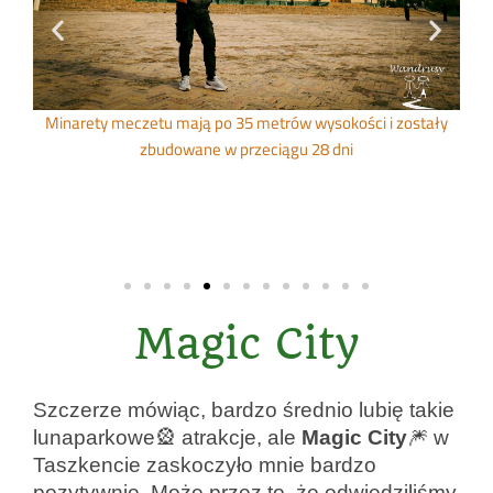
Dziedziniec meczetu zdobią piękne rzeźbione kolumny
ały
sprowadzone z Indii
Magic City
Szczerze mówiąc, bardzo średnio lubię takie
lunaparkowe🎡 atrakcje, ale
Magic City
🎆 w
Taszkencie zaskoczyło mnie bardzo
pozytywnie. Może przez to, że odwiedziliśmy