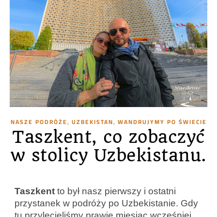
,
,
NASZE PODRÓŻE
UZBEKISTAN
WANDRUJYMY PO ŚWIECIE
Taszkent, co zobaczyć
w stolicy Uzbekistanu.
Taszkent
to był nasz pierwszy i ostatni
przystanek w podróży po Uzbekistanie. Gdy
tu przylecieliśmy prawie miesiąc wcześniej,