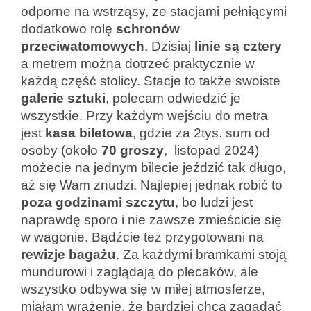
odporne na wstrząsy, ze stacjami pełniącymi
dodatkowo rolę
schronów
przeciwatomowych
. Dzisiaj
linie są cztery
a metrem można dotrzeć praktycznie w
każdą część stolicy. Stacje to także swoiste
galerie sztuki
, polecam odwiedzić je
wszystkie. Przy każdym wejściu do metra
jest
kasa
biletowa
, gdzie za 2tys. sum od
osoby (około
70 groszy
, listopad 2024)
możecie na jednym bilecie jeździć tak długo,
aż się Wam znudzi. Najlepiej jednak robić to
poza godzinami szczytu
, bo ludzi jest
naprawdę sporo i nie zawsze zmieścicie się
w wagonie. Bądźcie też przygotowani na
rewizje bagażu
. Za każdymi bramkami stoją
mundurowi i zaglądają do plecaków, ale
wszystko odbywa się w miłej atmosferze,
miałam wrażenie, że bardziej chcą zagadać