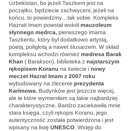
Uzbekistan, bo jeżeli Taszkent jest na
początku, będziecie zachwyceni, jeżeli na
końcu, to powiedzmy…tak sobie. Kompleks
Hazrati Imam powstał wokół
mauzoleum
słynnego mędrca,
pierwszego imama
Taszkentu, który był dodatkowo artystą,
poetą, poliglotą a nawet ślusarzem. W skład
kompleksu wchodzi również
medresa Barak
Khan
( Barakson), biblioteka z
najstarszym
rękopisem Koranu
na świecie i
nowy
meczet Hazrat
Imam z 2007 roku
wybudowany na zlecenie
prezydenta
Karimowa.
Budynków jest jeszcze więcej,
ale te które wymieniłam są takie najbardziej
charakterystyczne. Bardzo zaciekawiła mnie
stara księga, czyli rękopis Koranu, jego
autentyczność została potwierdzona i jest
wpisany na listę
UNESCO
. Wstęp do