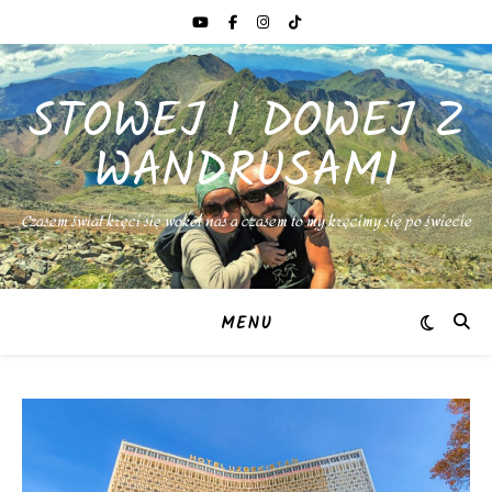
STOWEJ I DOWEJ Z
WANDRUSAMI
Czasem świat kręci się wokół nas a czasem to my kręcimy się po świecie
MENU