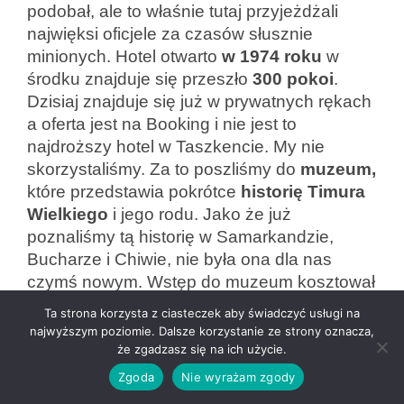
podobał, ale to właśnie tutaj przyjeżdżali
najwięksi oficjele za czasów słusznie
minionych. Hotel otwarto
w 1974
roku
w
środku znajduje się przeszło
300 pokoi
.
Dzisiaj znajduje się już w prywatnych rękach
a oferta jest na Booking i nie jest to
najdroższy hotel w Taszkencie. My nie
skorzystaliśmy. Za to poszliśmy do
muzeum,
które przedstawia pokrótce
historię Timura
Wielkiego
i jego rodu. Jako że już
poznaliśmy tą historię w Samarkandzie,
Bucharze i Chiwie, nie była ona dla nas
czymś nowym. Wstęp do muzeum kosztował
40tys. sum od osoby ( około 12zł, listopad
Ta strona korzysta z ciasteczek aby świadczyć usługi na
2024)
najwyższym poziomie. Dalsze korzystanie ze strony oznacza,
że zgadzasz się na ich użycie.
Zgoda
Nie wyrażam zgody