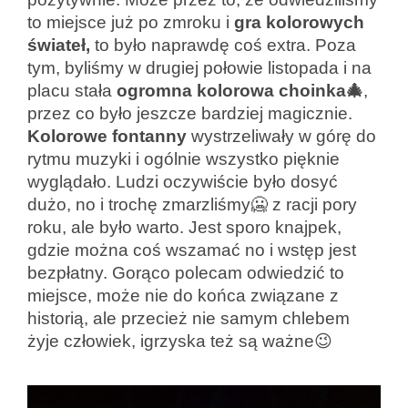
to miejsce już po zmroku i
gra kolorowych
świateł,
to było naprawdę coś extra. Poza
tym, byliśmy w drugiej połowie listopada i na
placu stała
ogromna
kolorowa choinka🎄
,
przez co było jeszcze bardziej magicznie.
Kolorowe fontanny
wystrzeliwały w górę do
rytmu muzyki i ogólnie wszystko pięknie
wyglądało. Ludzi oczywiście było dosyć
dużo, no i trochę zmarzliśmy🥶 z racji pory
roku, ale było warto. Jest sporo knajpek,
gdzie można coś wszamać no i wstęp jest
bezpłatny. Gorąco polecam odwiedzić to
miejsce, może nie do końca związane z
historią, ale przecież nie samym chlebem
żyje człowiek, igrzyska też są ważne😉