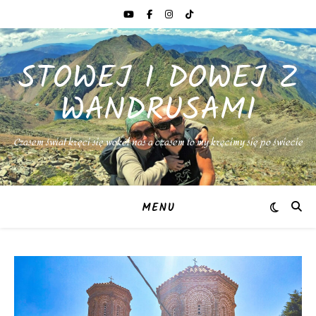
STOWEJ I DOWEJ Z
WANDRUSAMI
Czasem świat kręci się wokół nas a czasem to my kręcimy się po świecie
MENU