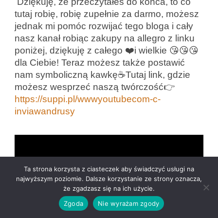
Dziękuję, że przeczytałeś do końca, to co
tutaj robię, robię zupełnie za darmo, możesz
jednak mi pomóc rozwijać tego bloga i cały
nasz kanał robiąc zakupy na allegro z linku
poniżej, dziękuję z całego ❤️i wielkie 😘😘😘
dla Ciebie! Teraz możesz także postawić
nam symboliczną kawkę☕Tutaj link, gdzie
możesz wesprzeć naszą twórczość👉
https://suppi.pl/wwwyoutubecom-c-
inviawandrusy
Ta strona korzysta z ciasteczek aby świadczyć usługi na
najwyższym poziomie. Dalsze korzystanie ze strony oznacza,
że zgadzasz się na ich użycie.
Zgoda
Nie wyrażam zgody