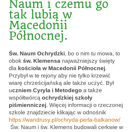
Naum i czemu go
tak lubią w
Macedonii
Północnej.
Św. Naum Ochrydzki
, bo o nim tu mowa, to
obok
św. Klemensa
najważniejszy święty
dla
kościoła w Macedonii Północnej
.
Przybył w te rejony aby nie tylko krzewić
wiarę chrześcijańską ale także uczyć. Był
u
czniem Cyryla i Metodego
a także
współtwórcą
ochrydzkiej szkoły
piśmienniczej
. Więcej informacji o rzeczonej
szkole znajdziecie klikając w odnośnik
https://wandrusy.pl/ochryda-perla-balkanow/
Św. Naum i św. Klemens budowali cerkwie w