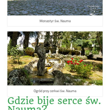
Monastyr św. Nauma
Ogród przy cerkwi św. Nauma
Gdzie bije serce św.
Nauma?