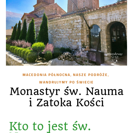
,
,
MACEDONIA PÓŁNOCNA
NASZE PODRÓŻE
WANDRUJYMY PO ŚWIECIE
Monastyr św. Nauma
i Zatoka Kości
Kto to jest św.