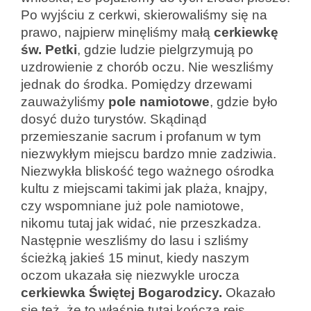
Po wyjściu z cerkwi, skierowaliśmy się na
prawo, najpierw minęliśmy małą
cerkiewkę
św. Petki
, gdzie ludzie pielgrzymują po
uzdrowienie z chorób oczu. Nie weszliśmy
jednak do środka. Pomiędzy drzewami
zauważyliśmy
pole namiotowe
, gdzie było
dosyć dużo turystów. Skądinąd
przemieszanie sacrum i profanum w tym
niezwykłym miejscu bardzo mnie zadziwia.
Niezwykła bliskość tego ważnego ośrodka
kultu z miejscami takimi jak plaża, knajpy,
czy wspomniane już pole namiotowe,
nikomu tutaj jak widać, nie przeszkadza.
Następnie weszliśmy do lasu i szliśmy
ścieżką jakieś 15 minut, kiedy naszym
oczom ukazała się niezwykle urocza
cerkiewka Świętej Bogarodzicy.
Okazało
się też, że to właśnie tutaj kończą rejs