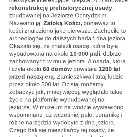
niezwykle interesujące miejsce. A mianowicie
rekonstrukcję prehistorycznej osady
,
zbudowanej na Jeziorze Ochrydzkim.
Nazwano ją
Zatoką Kości,
ponieważ to
kości znaleziono jako pierwsze. Zachęciło to
archeologów do dalszych badań dna jeziora.
Okazało się, że znaleźli osadę, która była
wybudowana na około
10 000 pali
, dobrze
zachowanych w mule jeziora. A osada, która
liczyła około
60 domów
powstała
1200 lat
przed naszą erą.
Zamieszkiwali tutaj ludzie
przez około 500 lat. Dzisiaj możemy
zobaczyć jak, mniej więcej, wyglądało takie
życie na platformie wybudowanej na
jeziorze. W muzeum na wodzie wystawiono
wspomniane już wcześniej pale, ceramikę i
różne narzędzia wydobyte z dna jeziora.
Czego bali się mieszkańcy tej osady, że