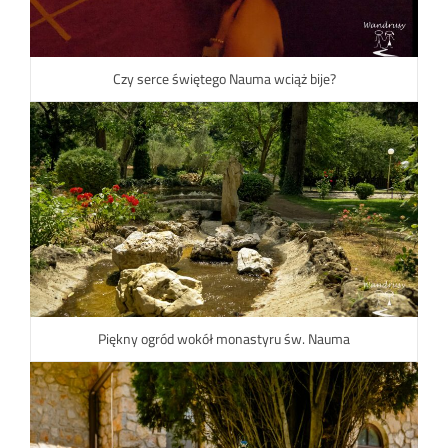
Czy serce świętego Nauma wciąż bije?
Piękny ogród wokół monastyru św. Nauma