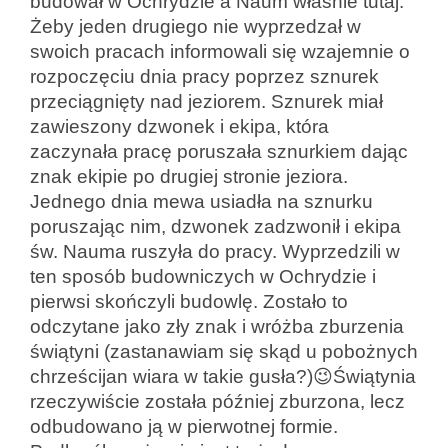
budował w Ochrydzie a Naum właśnie tutaj.
Żeby jeden drugiego nie wyprzedzał w
swoich pracach informowali się wzajemnie o
rozpoczęciu dnia pracy poprzez sznurek
przeciągnięty nad jeziorem. Sznurek miał
zawieszony dzwonek i ekipa, która
zaczynała pracę poruszała sznurkiem dając
znak ekipie po drugiej stronie jeziora.
Jednego dnia mewa usiadła na sznurku
poruszając nim, dzwonek zadzwonił i ekipa
św. Nauma ruszyła do pracy. Wyprzedzili w
ten sposób budowniczych w Ochrydzie i
pierwsi skończyli budowlę. Zostało to
odczytane jako zły znak i wróżba zburzenia
świątyni (zastanawiam się skąd u pobożnych
chrześcijan wiara w takie gusła?)😉Świątynia
rzeczywiście została później zburzona, lecz
odbudowano ją w pierwotnej formie.