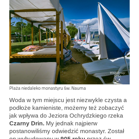
Plaża niedaleko monastyru św. Nauma
Woda w tym miejscu jest niezwykle czysta a
podłoże kamieniste, możemy też zobaczyć
jak wpływa do Jeziora Ochrydzkiego rzeka
Czarny Drin.
My jednak najpierw
postanowiliśmy odwiedzić monastyr. Został
on wybudowany w
905 roku
przez św.