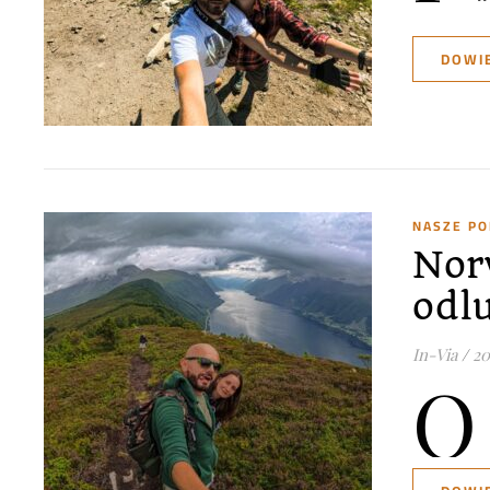
DOWIE
NASZE P
Nor
odl
In-Via
/
20
O