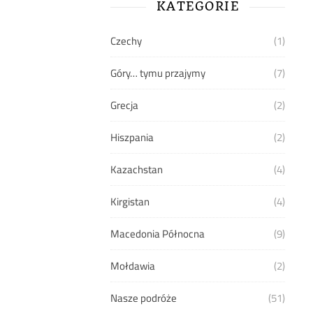
KATEGORIE
Czechy
(1)
Góry… tymu przajymy
(7)
Grecja
(2)
Hiszpania
(2)
Kazachstan
(4)
Kirgistan
(4)
Macedonia Północna
(9)
Mołdawia
(2)
Nasze podróże
(51)