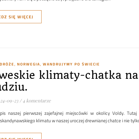
DZ SIĘ WIĘCEJ
,
,
ODRÓŻE
NORWEGIA
WANDRUJYMY PO ŚWIECIE
weskie klimaty-chatka na
udziu.
24-09-23
/
4 komentarze
pis naszej pierwszej zajefajnej miejscówki w okolicy Voldy. Tuta
skandynawskiego klimatu w naszej uroczej drewnianej chatce i nie tylk