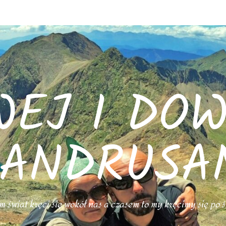
WEJ I DOW
ANDRUSA
 świat kręci się wokół nas a czasem to my kręcimy się po 