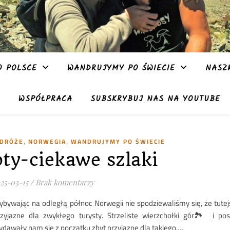
 POLSCE
WANDRUJYMY PO ŚWIECIE
NASZ
WSPÓŁPRACA
SUBSKRYBUJ NAS NA YOUTUBE
,
,
ODRÓŻE
NORWEGIA
WANDRUJYMY PO ŚWIECIE
oty-ciekawe szlaki
25-03-15
/
Brak komentarzy
zybywając na odległą północ Norwegii nie spodziewaliśmy się, że tutej
rzyjazne dla zwykłego turysty. Strzeliste wierzchołki gór🏞️ i post
ydawały nam się z początku zbyt przyjazne dla takiego,…