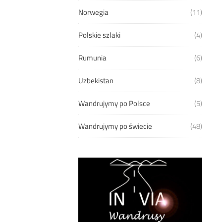
Norwegia
(11)
Polskie szlaki
(4)
Rumunia
(6)
Uzbekistan
(8)
Wandrujymy po Polsce
(5)
Wandrujymy po świecie
(48)