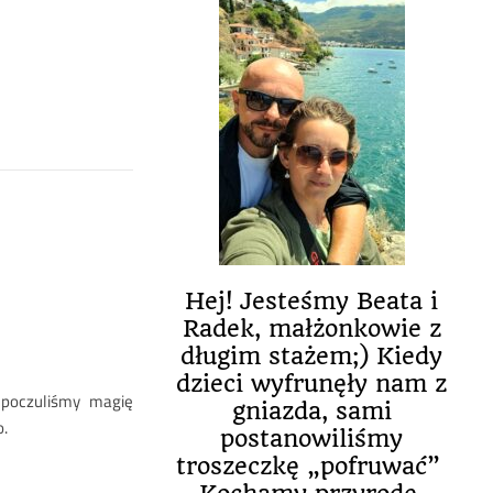
Hej! Jesteśmy Beata i
Radek, małżonkowie z
długim stażem;) Kiedy
dzieci wyfrunęły nam z
j poczuliśmy magię
gniazda, sami
o.
postanowiliśmy
troszeczkę „pofruwać”