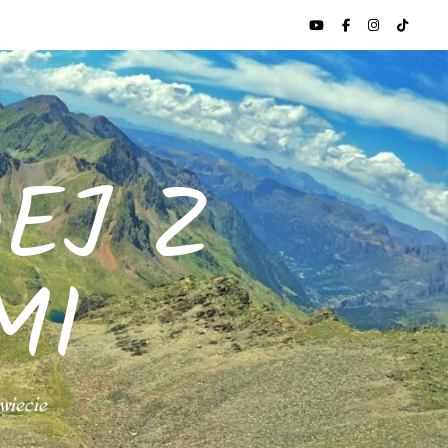
EJ Z
MI
świecie