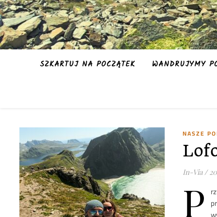
SZKARTUJ NA POCZĄTEK
WANDRUJYMY PO
NASZE P
Lof
In-Via
/
20
P
r
p
w