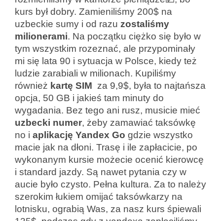
kurs był dobry. Zamieniliśmy 200$ na
uzbeckie sumy i od razu
zostaliśmy
milionerami
. Na początku ciężko się było w
tym wszystkim rozeznać, ale przypominały
mi się lata 90 i sytuacja w Polsce, kiedy też
ludzie zarabiali w milionach. Kupiliśmy
również
kartę SIM
za 9,9$, była to najtańsza
opcja, 50 GB i jakieś tam minuty do
wygadania. Bez tego ani rusz, musicie mieć
uzbecki
numer
, żeby zamawiać taksówkę
no i
aplikację Yandex Go
gdzie wszystko
macie jak na dłoni. Trasę i ile zapłacicie, po
wykonanym kursie możecie ocenić kierowcę
i standard jazdy. Są nawet pytania czy w
aucie było czysto. Pełna kultura. Za to należy
szerokim łukiem omijać taksówkarzy na
lotnisku, ograbią Was, za nasz kurs śpiewali