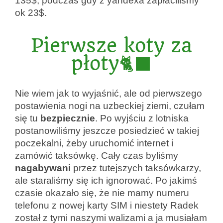
135$, podczas gdy z yandexa zapłaciliśmy
ok 23$.
Pierwsze koty za
płoty🐈‍⬛
Nie wiem jak to wyjaśnić, ale od pierwszego
postawienia nogi na uzbeckiej ziemi, czułam
się tu
bezpiecznie
. Po wyjściu z lotniska
postanowiliśmy jeszcze posiedzieć w takiej
poczekalni, żeby uruchomić internet i
zamówić taksówkę. Cały czas byliśmy
nagabywani
przez tutejszych taksówkarzy,
ale staraliśmy się ich ignorować. Po jakimś
czasie okazało się, że nie mamy numeru
telefonu z nowej karty SIM i niestety Radek
został z tymi naszymi walizami a ja musiałam