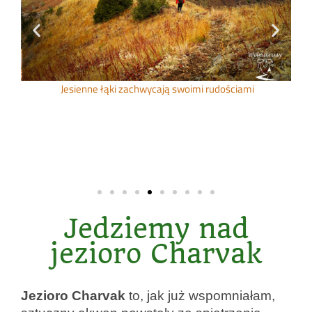
ące
Jesienne łąki zachwycają swoimi rudościami
Jedziemy nad
jezioro Charvak
Jezioro Charvak
to, jak już wspomniałam,