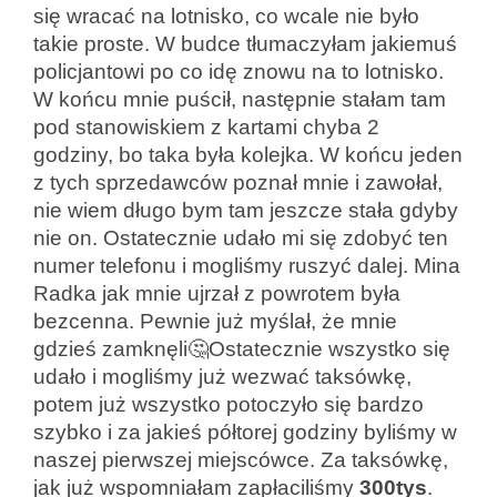
się wracać na lotnisko, co wcale nie było
takie proste. W budce tłumaczyłam jakiemuś
policjantowi po co idę znowu na to lotnisko.
W końcu mnie puścił, następnie stałam tam
pod stanowiskiem z kartami chyba 2
godziny, bo taka była kolejka. W końcu jeden
z tych sprzedawców poznał mnie i zawołał,
nie wiem długo bym tam jeszcze stała gdyby
nie on. Ostatecznie udało mi się zdobyć ten
numer telefonu i mogliśmy ruszyć dalej. Mina
Radka jak mnie ujrzał z powrotem była
bezcenna. Pewnie już myślał, że mnie
gdzieś zamknęli🤔Ostatecznie wszystko się
udało i mogliśmy już wezwać taksówkę,
potem już wszystko potoczyło się bardzo
szybko i za jakieś półtorej godziny byliśmy w
naszej pierwszej miejscówce. Za taksówkę,
jak już wspomniałam zapłaciliśmy
300tys
.