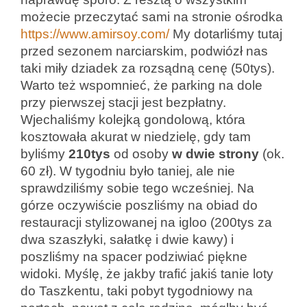
możecie przeczytać sami na stronie ośrodka
https://www.amirsoy.com/
My dotarliśmy tutaj
przed sezonem narciarskim, podwiózł nas
taki miły dziadek za rozsądną cenę (50tys).
Warto też wspomnieć, że parking na dole
przy pierwszej stacji jest bezpłatny.
Wjechaliśmy kolejką gondolową, która
kosztowała akurat w niedzielę, gdy tam
byliśmy
210tys
od osoby
w dwie strony
(ok.
60 zł). W tygodniu było taniej, ale nie
sprawdziliśmy sobie tego wcześniej. Na
górze oczywiście poszliśmy na obiad do
restauracji stylizowanej na igloo (200tys za
dwa szaszłyki, sałatkę i dwie kawy) i
poszliśmy na spacer podziwiać piękne
widoki. Myślę, że jakby trafić jakiś tanie loty
do Taszkentu, taki pobyt tygodniowy na