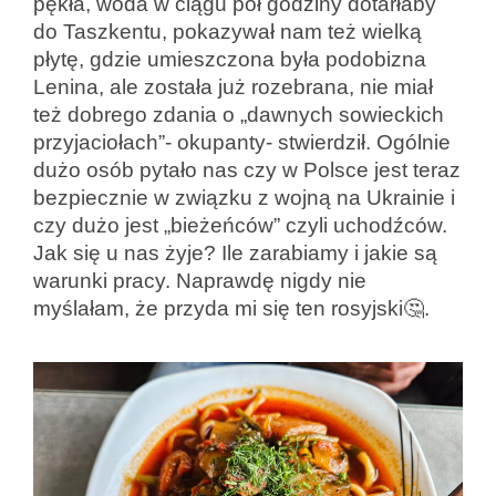
pękła, woda w ciągu pół godziny dotarłaby
do Taszkentu, pokazywał nam też wielką
płytę, gdzie umieszczona była podobizna
Lenina, ale została już rozebrana, nie miał
też dobrego zdania o „dawnych sowieckich
przyjaciołach”- okupanty- stwierdził. Ogólnie
dużo osób pytało nas czy w Polsce jest teraz
bezpiecznie w związku z wojną na Ukrainie i
czy dużo jest „bieżeńców” czyli uchodźców.
Jak się u nas żyje? Ile zarabiamy i jakie są
warunki pracy. Naprawdę nigdy nie
myślałam, że przyda mi się ten rosyjski🤔.