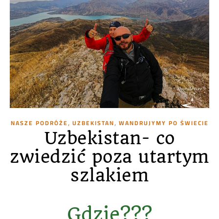
,
,
NASZE PODRÓŻE
UZBEKISTAN
WANDRUJYMY PO ŚWIECIE
Uzbekistan- co
zwiedzić poza utartym
szlakiem
Gdzie???