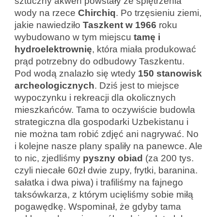
sztuczny akwen powstały ze spiętrzenia
wody na rzece
Chirchiq
. Po trzęsieniu ziemi,
jakie nawiedziło
Taszkent w 1966
roku
wybudowano w tym miejscu
tamę i
hydroelektrownię
, która miała produkować
prąd potrzebny do odbudowy Taszkentu.
Pod wodą znalazło się wtedy
150 stanowisk
archeologicznych
. Dziś jest to miejsce
wypoczynku i rekreacji dla okolicznych
mieszkańców. Tama to oczywiście budowla
strategiczna dla gospodarki Uzbekistanu i
nie można tam robić zdjęć ani nagrywać. No
i kolejne nasze plany spaliły na panewce. Ale
to nic, zjedliśmy
pyszny obiad
(za 200 tys.
czyli niecałe 60zł dwie zupy, frytki, baranina.
sałatka i dwa piwa) i trafiliśmy na fajnego
taksówkarza, z którym ucięliśmy sobie miłą
pogawędkę. Wspominał, że gdyby tama