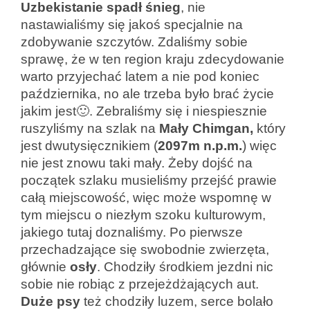
Uzbekistanie spadł śnieg
, nie
nastawialiśmy się jakoś specjalnie na
zdobywanie szczytów. Zdaliśmy sobie
sprawę, że w ten region kraju zdecydowanie
warto przyjechać latem a nie pod koniec
października, no ale trzeba było brać życie
jakim jest🙂. Zebraliśmy się i niespiesznie
ruszyliśmy na szlak na
Mały
Chimgan,
który
jest dwutysięcznikiem (
2097m n.p.m.
) więc
nie jest znowu taki mały. Żeby dojść na
początek szlaku musieliśmy przejść prawie
całą miejscowość, więc może wspomnę w
tym miejscu o niezłym szoku kulturowym,
jakiego tutaj doznaliśmy. Po pierwsze
przechadzające się swobodnie zwierzęta,
głównie
osły
. Chodziły środkiem jezdni nic
sobie nie robiąc z przejeżdżających aut.
Duże psy
też chodziły luzem, serce bolało