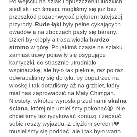
Po wejściu na szlak i opuszczeniu ludzkich
siedlisk i ich śmieci, mogliśmy się już bez
przeszkód pozachwycać pięknem tutejszej
przyrody.
Rude łąki
były pełne cykających
owadów a na zboczach pasły się barany.
Dzień był ciepły a trasa wiodła
bardzo
stromo
w górę. Po jakimś czasie na szlaku
zamiast trawy pojawiły się osypujące
kamyczki, co strasznie utrudniało
wspinaczkę, ale było tak pięknie, raz po raz
odwracaliśmy się do tyłu, by popatrzeć na
wioskę i tak dotarliśmy aż na grzbiet, który
miał nas zaprowadzić na Mały Chimgan.
Niestety, wkrótce wyrosła przed nami
skalna
ściana
, której nie umieliśmy pokonać😫. Nie
chcieliśmy też ryzykować kontuzji i zepsuć
sobie reszty wyjazdu. Z ciężkim sercem💔
musieliśmy się poddać, ale i tak było warto.