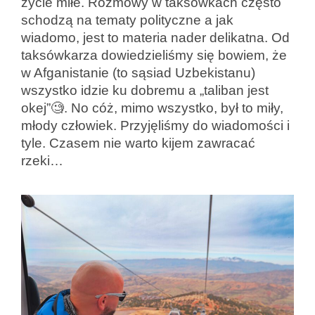
życie miłe. Rozmowy w taksówkach często
schodzą na tematy polityczne a jak
wiadomo, jest to materia nader delikatna. Od
taksówkarza dowiedzieliśmy się bowiem, że
w Afganistanie (to sąsiad Uzbekistanu)
wszystko idzie ku dobremu a „taliban jest
okej”🧐. No cóż, mimo wszystko, był to miły,
młody człowiek. Przyjęliśmy do wiadomości i
tyle. Czasem nie warto kijem zawracać
rzeki…