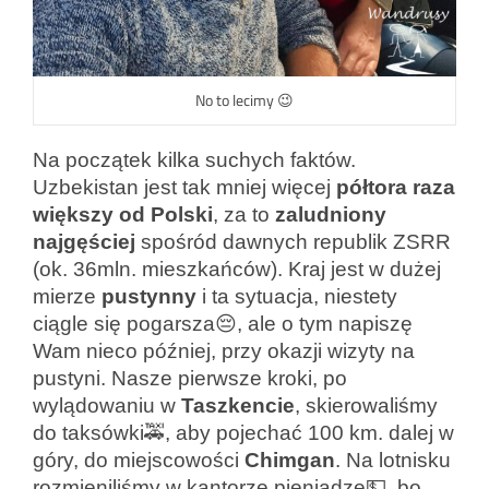
No to lecimy 😉
Na początek kilka suchych faktów.
Uzbekistan jest tak mniej więcej
półtora raza
większy od Polski
, za to
zaludniony
najgęściej
spośród dawnych republik ZSRR
(ok. 36mln. mieszkańców). Kraj jest w dużej
mierze
pustynny
i ta sytuacja, niestety
ciągle się pogarsza😔, ale o tym napiszę
Wam nieco później, przy okazji wizyty na
pustyni. Nasze pierwsze kroki, po
wylądowaniu w
Taszkencie
, skierowaliśmy
do taksówki🚕, aby pojechać 100 km. dalej w
góry, do miejscowości
Chimgan
. Na lotnisku
rozmieniliśmy w kantorze pieniądze💵, bo