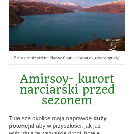
Sztuczne ale piękne. Nazwa Charvak oznacza „cztery ogrody”
Amirsoy- kurort
narciarski przed
sezonem
Tutejsze okolice mają naprawdę
duży
potencjał
aby w przyszłości, jak już
wybudują te wszystkie drogi, hotele i