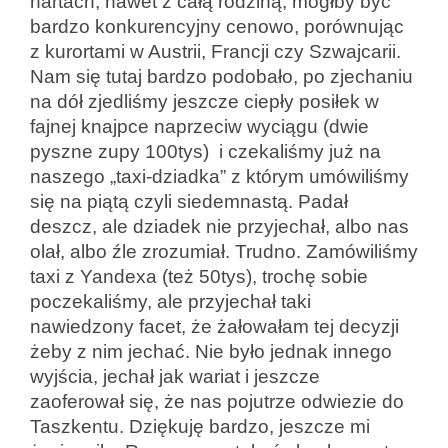
nartach, nawet z całą rodziną, mógłby być
bardzo konkurencyjny cenowo, porównując
z kurortami w Austrii, Francji czy Szwajcarii.
Nam się tutaj bardzo podobało, po zjechaniu
na dół zjedliśmy jeszcze ciepły posiłek w
fajnej knajpce naprzeciw wyciągu (dwie
pyszne zupy 100tys) i czekaliśmy już na
naszego „taxi-dziadka” z którym umówiliśmy
się na piątą czyli siedemnastą. Padał
deszcz, ale dziadek nie przyjechał, albo nas
olał, albo źle zrozumiał. Trudno. Zamówiliśmy
taxi z Yandexa (też 50tys), trochę sobie
poczekaliśmy, ale przyjechał taki
nawiedzony facet, że żałowałam tej decyzji
żeby z nim jechać. Nie było jednak innego
wyjścia, jechał jak wariat i jeszcze
zaoferował się, że nas pojutrze odwiezie do
Taszkentu. Dziękuję bardzo, jeszcze mi