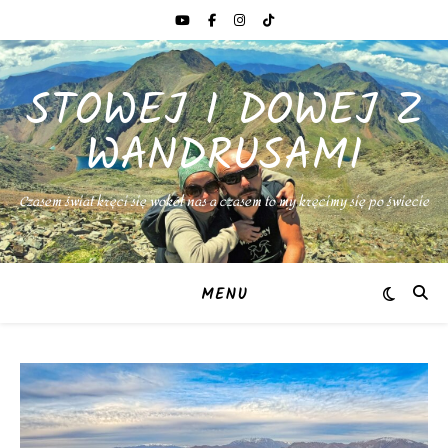
STOWEJ I DOWEJ Z
WANDRUSAMI
Czasem świat kręci się wokół nas a czasem to my kręcimy się po świecie
MENU