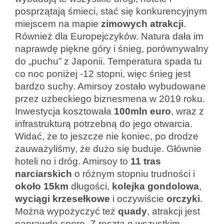
posprzątają śmieci, stać się konkurencyjnym
miejscem na mapie
zimowych atrakcji
.
Również dla Europejczyków. Natura dała im
naprawdę piękne góry i śnieg, porównywalny
do „puchu” z Japonii. Temperatura spada tu
co noc poniżej -12 stopni, więc śnieg jest
bardzo suchy. Amirsoy zostało wybudowane
przez uzbeckiego biznesmena w 2019 roku.
Inwestycja kosztowała
100mln
euro
, wraz z
infrastrukturą potrzebną do jego otwarcia.
Widać, że to jeszcze nie koniec, po drodze
zauważyliśmy, że dużo się buduje. Głównie
hoteli no i dróg. Amirsoy to
11 tras
narciarskich
o różnym stopniu trudności i
około 15km
długości,
kolejka gondolowa
,
wyciągi krzesełkowe
i oczywiście
orczyki
.
Można wypożyczyć też
quady
, atrakcji jest
naprawdę sporo. Z resztą o wszystkim