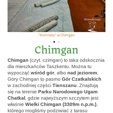
"Komnata" w Chimgan
Chimgan
Chimgan
(czyt. czimgan) to taka odskocznia
dla mieszkańców Taszkentu. Można tu
wypocząć
wśród gór
, albo
nad
jeziorem
.
Góry Chimgan to pasmo
Gór Czatkalskich
w zachodniej części
Tienszanu
. Znajdują
się na terenie
Parku Narodowego Ugam
Chatkal
, gdzie najwyższym szczytem jest
właśnie
Wielki
Chimgan (3309m n.p.m.)
,
którego mogliśmy podziwiać z tarasu