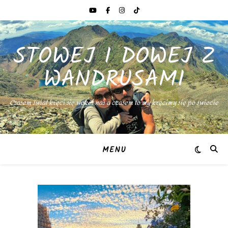
STOWEJ I DOWEJ Z
WANDRUSAMI
Czasem świat kręci się wokół nas a czasem to my kręcimy się po świecie
MENU