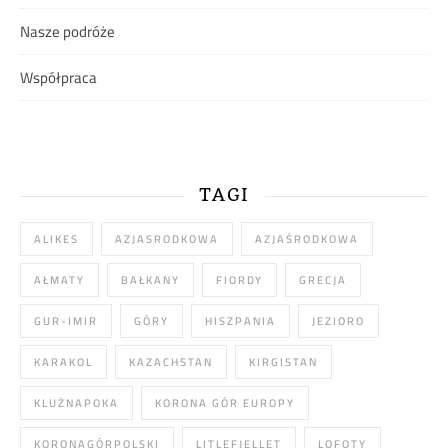
Nasze podróże
Współpraca
TAGI
ALIKES
AZJASRODKOWA
AZJAŚRODKOWA
AŁMATY
BAŁKANY
FIORDY
GRECJA
GUR-IMIR
GÓRY
HISZPANIA
JEZIORO
KARAKOL
KAZACHSTAN
KIRGISTAN
KLUŻNAPOKA
KORONA GÓR EUROPY
KORONAGÓRPOLSKI
LITLEFJELLET
LOFOTY