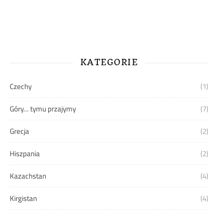
KATEGORIE
Czechy
(1)
Góry… tymu przajymy
(7)
Grecja
(2)
Hiszpania
(2)
Kazachstan
(4)
Kirgistan
(4)