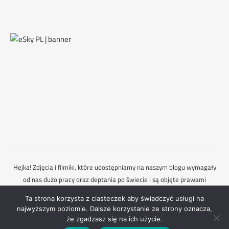
Hejka! Zdjęcia i filmiki, które udostępniamy na naszym blogu wymagały
od nas dużo pracy oraz deptania po świecie i są objęte prawami
autorskimi. Dlatego każdorazowo powinieneś zapytać nas o zgodę,
Ta strona korzysta z ciasteczek aby świadczyć usługi na
gdybyś chciał je wykorzystać. Mamy nadzieję, że to rozumiesz :)
najwyższym poziomie. Dalsze korzystanie ze strony oznacza,
Ashe Motyw przez
WP Royal
.
Kontakt
że zgadzasz się na ich użycie.