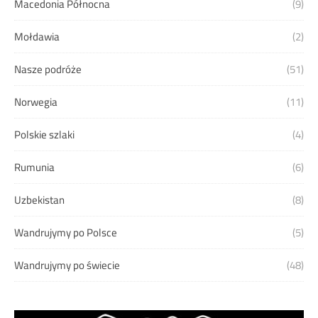
Macedonia Północna
(9)
Mołdawia
(2)
Nasze podróże
(51)
Norwegia
(11)
Polskie szlaki
(4)
Rumunia
(6)
Uzbekistan
(8)
Wandrujymy po Polsce
(5)
Wandrujymy po świecie
(48)