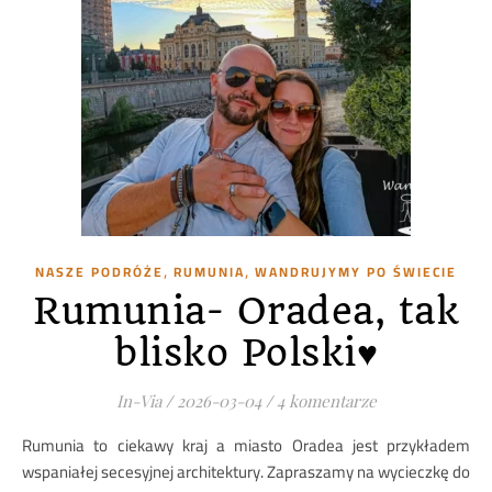
,
,
NASZE PODRÓŻE
RUMUNIA
WANDRUJYMY PO ŚWIECIE
Rumunia- Oradea, tak
blisko Polski♥️
In-Via
/
2026-03-04
/
4 komentarze
Rumunia to ciekawy kraj a miasto Oradea jest przykładem
wspaniałej secesyjnej architektury. Zapraszamy na wycieczkę do