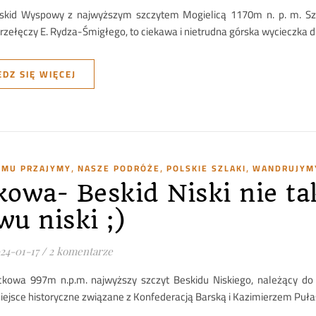
skid Wyspowy z najwyższym szczytem Mogielicą 1170m n. p. m. Szl
rzełęczy E. Rydza-Śmigłego, to ciekawa i nietrudna górska wycieczka dl
DZ SIĘ WIĘCEJ
,
,
,
TYMU PRZAJYMY
NASZE PODRÓŻE
POLSKIE SZLAKI
WANDRUJYMY
kowa- Beskid Niski nie ta
u niski ;)
24-01-17
/
2 komentarze
ckowa 997m n.p.m. najwyższy szczyt Beskidu Niskiego, należący do 
iejsce historyczne związane z Konfederacją Barską i Kazimierzem Puła