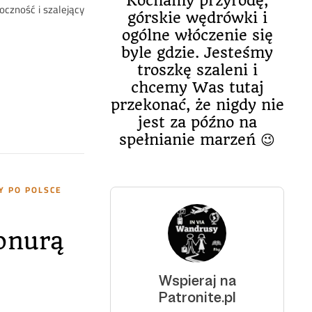
Kochamy przyrodę,
czność i szalejący
górskie wędrówki i
ogólne włóczenie się
byle gdzie. Jesteśmy
troszkę szaleni i
chcemy Was tutaj
przekonać, że nigdy nie
jest za późno na
spełnianie marzeń 😉
 PO POLSCE
onurą