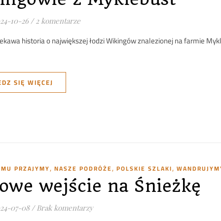
24-10-26
/
2 komentarze
iekawa historia o największej łodzi Wikingów znalezionej na farmie My
DZ SIĘ WIĘCEJ
,
,
,
TYMU PRZAJYMY
NASZE PODRÓŻE
POLSKIE SZLAKI
WANDRUJYMY
owe wejście na Śnieżkę
24-07-08
/
Brak komentarzy