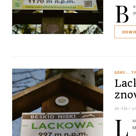
B
e
P
DOWIE
GÓRY... 
Lac
znow
In-Via
/
20
L
a
M