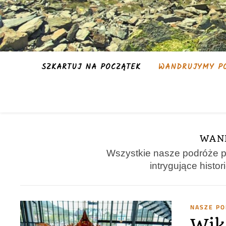
SZKARTUJ NA POCZĄTEK
WANDRUJYMY PO
WAN
Wszystkie nasze podróże po
intrygujące histo
NASZE P
Wik