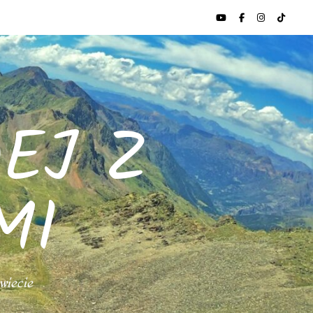
EJ Z
MI
świecie