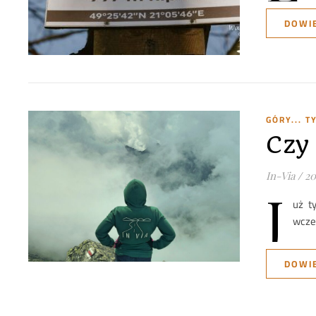
DOWIE
GÓRY... 
Czy
In-Via
/
20
J
uż t
wcześ
DOWIE