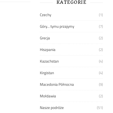
KATEGORIE
Czechy
(1)
Góry… tymu przajymy
(7)
Grecja
(2)
Hiszpania
(2)
Kazachstan
(4)
Kirgistan
(4)
Macedonia Północna
(9)
Mołdawia
(2)
Nasze podróże
(51)