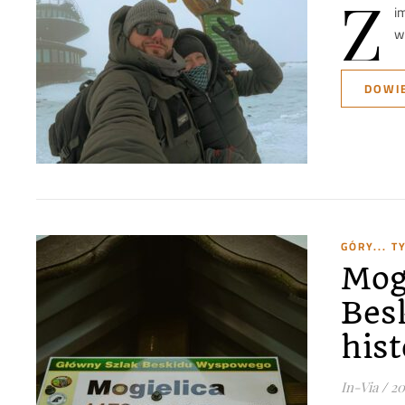
Z
i
w
DOWIE
GÓRY... 
Mog
Bes
hist
In-Via
/
20