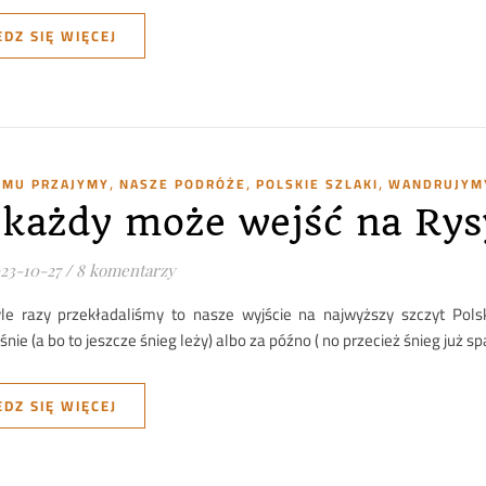
DZ SIĘ WIĘCEJ
,
,
,
TYMU PRZAJYMY
NASZE PODRÓŻE
POLSKIE SZLAKI
WANDRUJYMY
 każdy może wejść na Rys
23-10-27
/
8 komentarzy
yle razy przekładaliśmy to nasze wyjście na najwyższy szczyt Pols
nie (a bo to jeszcze śnieg leży) albo za późno ( no przecież śnieg już sp
DZ SIĘ WIĘCEJ