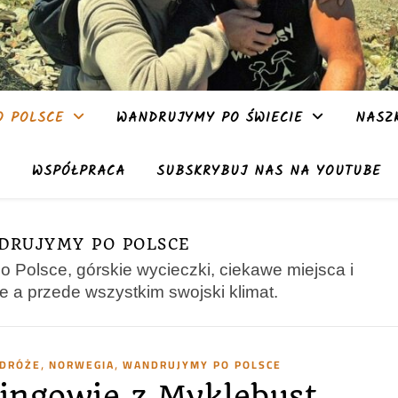
 POLSCE
WANDRUJYMY PO ŚWIECIE
NASZ
WSPÓŁPRACA
SUBSKRYBUJ NAS NA YOUTUBE
DRUJYMY PO POLSCE
 Polsce, górskie wycieczki, ciekawe miejsca i
rie a przede wszystkim swojski klimat.
,
,
ODRÓŻE
NORWEGIA
WANDRUJYMY PO POLSCE
ingowie z Myklebust