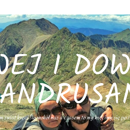
WEJ I DOW
ANDRUSA
 świat kręci się wokół nas a czasem to my kręcimy się po 