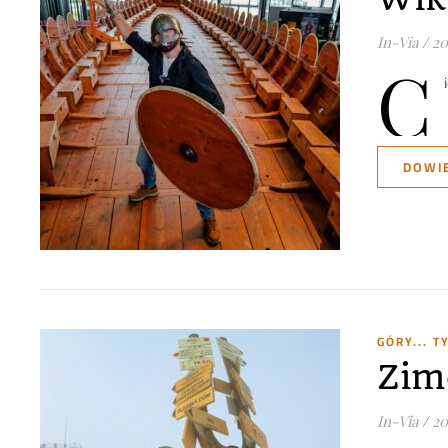
In-Via
/
20
C
DOWIE
GÓRY... 
Zim
In-Via
/
20