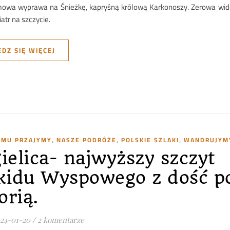
mowa wyprawa na Śnieżkę, kapryśną królową Karkonoszy. Zerowa wido
iatr na szczycie.
DZ SIĘ WIĘCEJ
,
,
,
TYMU PRZAJYMY
NASZE PODRÓŻE
POLSKIE SZLAKI
WANDRUJYMY
ielica- najwyższy szczyt
kidu Wyspowego z dość p
orią.
24-01-20
/
2 komentarze