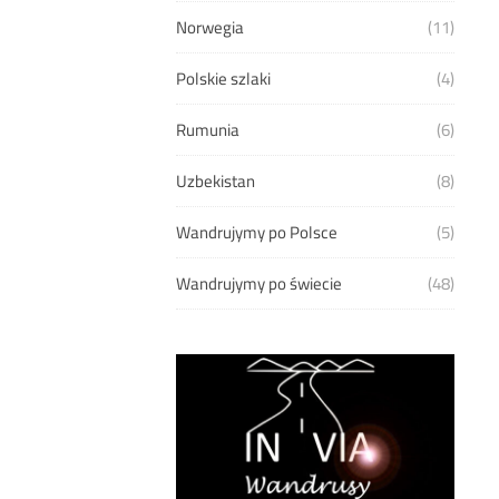
Norwegia
(11)
Polskie szlaki
(4)
Rumunia
(6)
Uzbekistan
(8)
Wandrujymy po Polsce
(5)
Wandrujymy po świecie
(48)