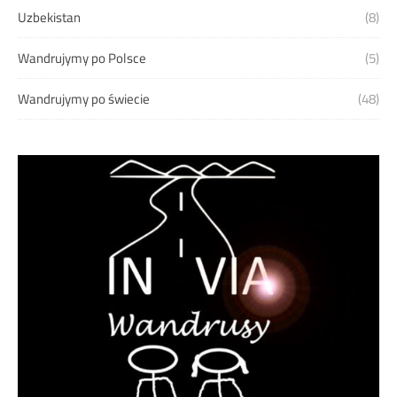
Uzbekistan
(8)
Wandrujymy po Polsce
(5)
Wandrujymy po świecie
(48)