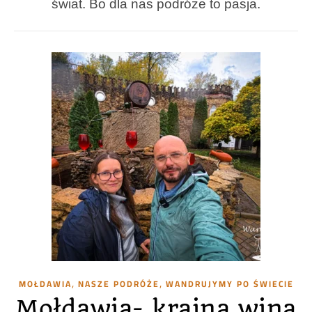
świat. Bo dla nas podróże to pasja.
,
,
MOŁDAWIA
NASZE PODRÓŻE
WANDRUJYMY PO ŚWIECIE
Mołdawia- kraina wina