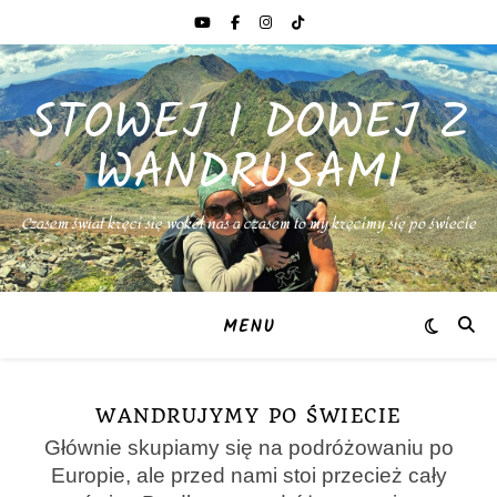
STOWEJ I DOWEJ Z
WANDRUSAMI
Czasem świat kręci się wokół nas a czasem to my kręcimy się po świecie
MENU
WANDRUJYMY PO ŚWIECIE
Głównie skupiamy się na podróżowaniu po
Europie, ale przed nami stoi przecież cały