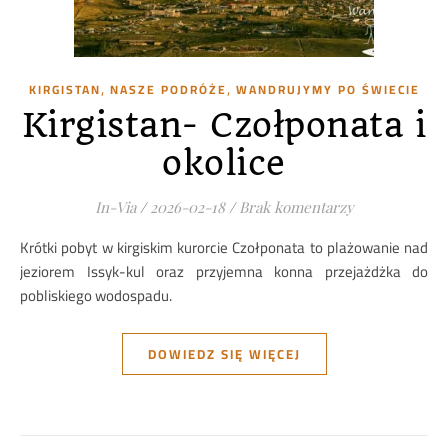
,
,
KIRGISTAN
NASZE PODRÓŻE
WANDRUJYMY PO ŚWIECIE
Kirgistan- Czołponata i
okolice
In-Via
/
2026-02-18
/
Brak komentarzy
Krótki pobyt w kirgiskim kurorcie Czołponata to plażowanie nad
jeziorem Issyk-kul oraz przyjemna konna przejażdżka do
pobliskiego wodospadu.
DOWIEDZ SIĘ WIĘCEJ