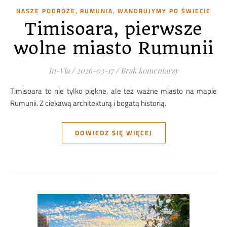
,
,
NASZE PODRÓŻE
RUMUNIA
WANDRUJYMY PO ŚWIECIE
Timisoara, pierwsze
wolne miasto Rumunii
In-Via
/
2026-03-17
/
Brak komentarzy
Timisoara to nie tylko piękne, ale też ważne miasto na mapie
Rumunii. Z ciekawą architekturą i bogatą historią.
DOWIEDZ SIĘ WIĘCEJ