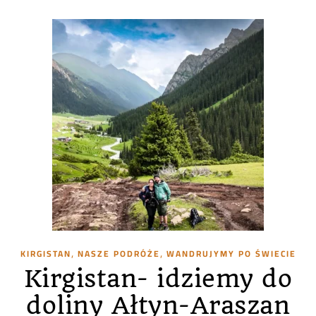
,
,
KIRGISTAN
NASZE PODRÓŻE
WANDRUJYMY PO ŚWIECIE
Kirgistan- idziemy do
doliny Ałtyn-Araszan