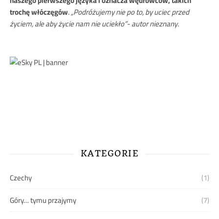
naszego pierwszego języka i oznacza wędrowców, takich
trochę włóczęgów
.
„Podróżujemy nie po to, by uciec przed
życiem, ale aby życie nam nie uciekło”- autor nieznany.
KATEGORIE
Czechy
(1)
Góry… tymu przajymy
(7)