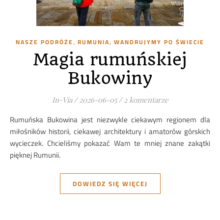
,
,
NASZE PODRÓŻE
RUMUNIA
WANDRUJYMY PO ŚWIECIE
Magia rumuńskiej
Bukowiny
In-Via
/
2026-06-05
/
2 komentarze
Rumuńska Bukowina jest niezwykle ciekawym regionem dla
miłośników historii, ciekawej architektury i amatorów górskich
wycieczek. Chcieliśmy pokazać Wam te mniej znane zakątki
pięknej Rumunii.
DOWIEDZ SIĘ WIĘCEJ