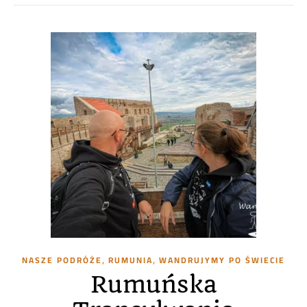
,
,
NASZE PODRÓŻE
RUMUNIA
WANDRUJYMY PO ŚWIECIE
Rumuńska