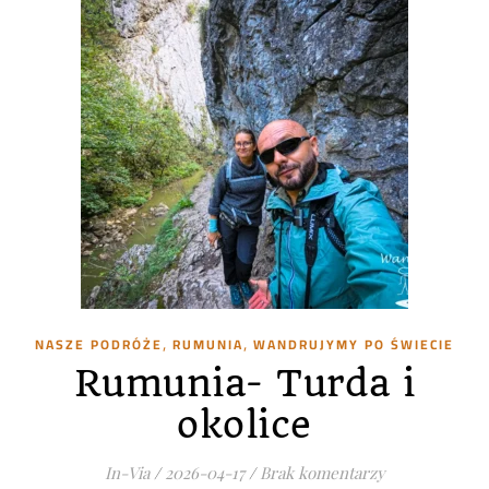
,
,
NASZE PODRÓŻE
RUMUNIA
WANDRUJYMY PO ŚWIECIE
Rumunia- Turda i
okolice
In-Via
/
2026-04-17
/
Brak komentarzy