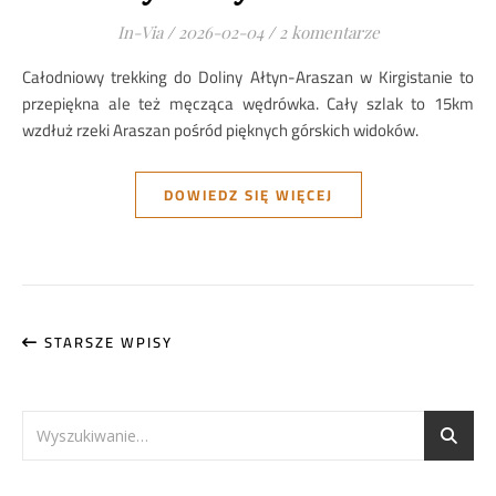
In-Via
/
2026-02-04
/
2 komentarze
Całodniowy trekking do Doliny Ałtyn-Araszan w Kirgistanie to
przepiękna ale też męcząca wędrówka. Cały szlak to 15km
wzdłuż rzeki Araszan pośród pięknych górskich widoków.
DOWIEDZ SIĘ WIĘCEJ
STARSZE WPISY