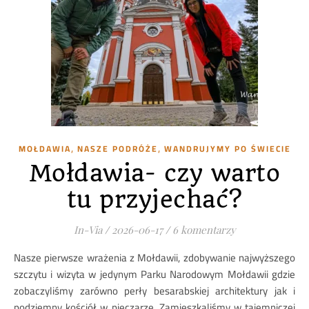
,
,
MOŁDAWIA
NASZE PODRÓŻE
WANDRUJYMY PO ŚWIECIE
Mołdawia- czy warto
tu przyjechać?
In-Via
/
2026-06-17
/
6 komentarzy
Nasze pierwsze wrażenia z Mołdawii, zdobywanie najwyższego
szczytu i wizyta w jedynym Parku Narodowym Mołdawii gdzie
zobaczyliśmy zarówno perły besarabskiej architektury jak i
podziemny kościół w pieczarze. Zamieszkaliśmy w tajemniczej