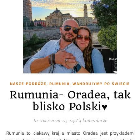
,
,
NASZE PODRÓŻE
RUMUNIA
WANDRUJYMY PO ŚWIECIE
Rumunia- Oradea, tak
blisko Polski♥️
In-Via
/
2026-03-04
/
4 komentarze
Rumunia to ciekawy kraj a miasto Oradea jest przykładem