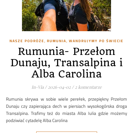
,
,
NASZE PODRÓŻE
RUMUNIA
WANDRUJYMY PO ŚWIECIE
Rumunia- Przełom
Dunaju, Transalpina i
Alba Carolina
In-Via
/
2026-04-02
/
2 komentarze
Rumunia skrywa w sobie wiele perełek, przepiękny Przełom
Dunaju czy zapierająca dech w piersiach wysokogórska droga
Transalpina. Trafimy też do miasta Alba Iulia gdzie możemy
podziwiać cytadelę Alba Carolina