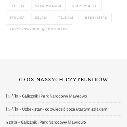
SECESJA
SKANDYNAWIA
STAREMIASTO
STOLICA
SZLAKI
TSUNAMI
UZBEKISTAN
ZABYTKOWY POCIĄG DO SOLLER
GŁOS NASZYCH CZYTELNIKÓW
-
Galicznik i Park Narodowy Mawrowo
In-Via
-
Uzbekistan- co zwiedzić poza utartym szlakiem
In-Via
-
Galicznik i Park Narodowy Mawrowo
Agata