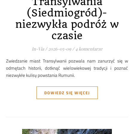
Transylwania
(Siedmiogród)-
niezwykła podróż w
czasie
In-Via
/
2026-05-09
/
4 komentarze
Zwiedzanie miast Transylwanii pozwala nam zanurzyć się w
odmętach historii, dotknąć wielowiekowej tradycji i poznać
niezwykłe kulisy powstania Rumunii.
DOWIEDZ SIĘ WIĘCEJ