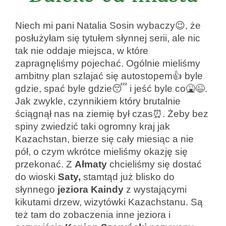
Niech mi pani Natalia Sosin wybaczy😉, że
posłużyłam się tytułem słynnej serii, ale nic
tak nie oddaje miejsca, w które
zapragnęliśmy pojechać. Ogólnie mieliśmy
ambitny plan szlajać się autostopem👍 byle
gdzie, spać byle gdzie😴 i jeść byle co🤮😉.
Jak zwykle, czynnikiem który brutalnie
ściągnął nas na ziemię był czas⏰. Żeby bez
spiny zwiedzić taki ogromny kraj jak
Kazachstan, bierze się cały miesiąc a nie
pół, o czym wkrótce mieliśmy okazję się
przekonać. Z
Ałmaty
chcieliśmy się dostać
do wioski
Saty,
stamtąd już blisko do
słynnego
jeziora Kaindy
z wystającymi
kikutami drzew, wizytówki Kazachstanu. Są
też tam do zobaczenia inne jeziora i