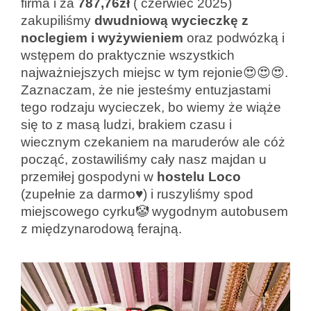
firma i za
787,76zł
( czerwiec 2025)
zakupiliśmy
dwudniową wycieczkę z
noclegiem i wyżywieniem
oraz podwózką i
wstępem do praktycznie wszystkich
najważniejszych miejsc w tym rejonie😍😍😍.
Zaznaczam, że nie jesteśmy entuzjastami
tego rodzaju wycieczek, bo wiemy że wiąże
się to z masą ludzi, brakiem czasu i
wiecznym czekaniem na maruderów ale cóż
począć, zostawiliśmy cały nasz majdan u
przemiłej gospodyni w
hostelu Loco
(zupełnie za darmo♥️) i ruszyliśmy spod
miejscowego cyrku🤡 wygodnym autobusem
z międzynarodową ferajną.