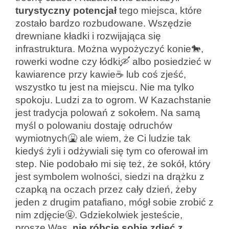
turystyczny potencjał
tego miejsca, które
zostało bardzo rozbudowane. Wszędzie
drewniane kładki i rozwijająca się
infrastruktura. Można wypożyczyć konie🐎,
rowerki wodne czy łódki🛶 albo posiedzieć w
kawiarence przy kawie☕ lub coś zjeść,
wszystko tu jest na miejscu. Nie ma tylko
spokoju. Ludzi za to ogrom. W Kazachstanie
jest tradycja polowań z sokołem. Na samą
myśl o polowaniu dostaję odruchów
wymiotnych🤮 ale wiem, że Ci ludzie tak
kiedyś żyli i odżywiali się tym co oferował im
step. Nie podobało mi się też, że sokół, który
jest symbolem wolności, siedzi na drążku z
czapką na oczach przez cały dzień, żeby
jeden z drugim patafiano, mógł sobie zrobić z
nim zdjęcie🤬. Gdziekolwiek jesteście,
proszę Was,
nie róbcie sobie zdjęć z