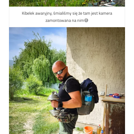
Kibelek awaryjny, śmialiśmy się że tam jest kamera
zamontowana na nim😅