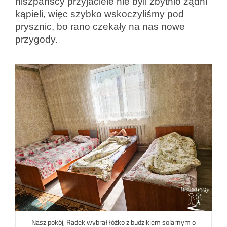
hiszpańscy przyjaciele nie byli zbytnio żądni
kąpieli, więc szybko wskoczyliśmy pod
prysznic, bo rano czekały na nas nowe
przygody.
Nasz pokój, Radek wybrał łóżko z budzikiem solarnym o