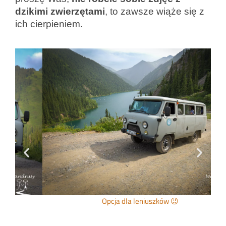
dzikimi zwierzętami
, to zawsze wiąże się z
ich cierpieniem.
Opcja dla leniuszków 😉
Je