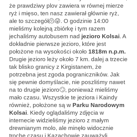
że prawdziwy plov zawiera w równej mierze
ryż i mięso, ten nasz zawierał głównie ryż,
ale to szczegół🫠😜. O godzinie 14:00
mieliśmy kolejną zbiórkę i tym razem
jechaliśmy autobusem nad
jezioro
Kolsai
. A
dokładnie pierwsze jezioro, które jest
położone na wysokości około
1818m
n.p.m.
Drugie jezioro leży około 7 km. dalej a trzecie
tak blisko granicy z Kirgistanem, że
potrzebna jest zgoda pograniczników. Jak
się pewnie domyślacie, nie poszliśmy nawet
na to drugie jezioro🙄, ponieważ mieliśmy
mało czasu. Wszystkie te jeziora i Kaindy
również, położone są w
Parku Narodowym
Kolsai
. Kiedy oglądaliśmy zdjęcia w
internecie widzieliśmy jezioro z małym
drewnianym molo, ale minęło widocznie
trochę czasu i Kazachowie zauważyli