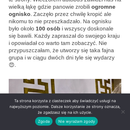
wielką łąkę gdzie panowie zrobili
ogromne
ognisko
. Zaczęło przez chwilę kropić ale
nikomu to nie przeszkadzało. Na ognisku
było około
100 osób
i wszyscy doskonale
się bawili. Każdy zapraszał do swojego kraju
i opowiadał co warto tam zobaczyć. Nie
przypuszczałam, że utworzy się taka fajna
grupa i w ciągu dwóch dni tyle się wydarzy
😍.
Ta strona korzysta z ciasteczek aby świadczyć usługi na
najwyższym poziomie. Dalsze korzystanie ze strony oznacza,
że zgadzasz się na ich użycie.
Zgoda
Nie wyrażam zgody