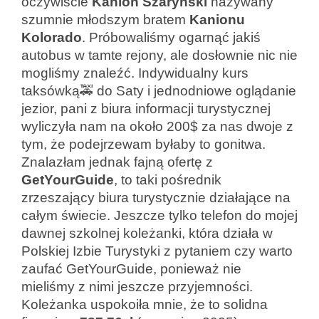
oczywiście
Kanion Szaryński
nazywany
szumnie młodszym bratem
Kanionu
Kolorado
. Próbowaliśmy ogarnąć jakiś
autobus w tamte rejony, ale dosłownie nic nie
mogliśmy znaleźć. Indywidualny kurs
taksówką🚕 do Saty i jednodniowe oglądanie
jezior, pani z biura informacji turystycznej
wyliczyła nam na około 200$ za nas dwoje z
tym, że podejrzewam byłaby to gonitwa.
Znalazłam jednak fajną ofertę z
GetYourGuide
, to taki pośrednik
zrzeszający biura turystycznie działające na
całym świecie. Jeszcze tylko telefon do mojej
dawnej szkolnej koleżanki, która działa w
Polskiej Izbie Turystyki z pytaniem czy warto
zaufać GetYourGuide, ponieważ nie
mieliśmy z nimi jeszcze przyjemności.
Koleżanka uspokoiła mnie, że to solidna