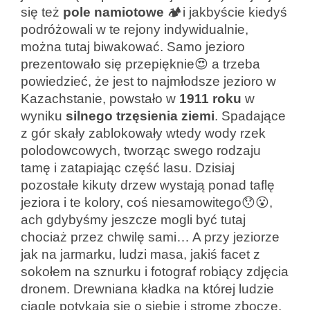
się też
pole
namiotowe
🏕️i jakbyście kiedyś
podróżowali w te rejony indywidualnie,
można tutaj biwakować. Samo jezioro
prezentowało się przepięknie😍 a trzeba
powiedzieć, że jest to najmłodsze jezioro w
Kazachstanie, powstało w
1911 roku
w
wyniku
silnego trzęsienia ziemi
. Spadające
z gór skały zablokowały wtedy wody rzek
polodowcowych, tworząc swego rodzaju
tamę i zatapiając część lasu. Dzisiaj
pozostałe kikuty drzew wystają ponad taflę
jeziora i te kolory, coś niesamowitego😯😮,
ach gdybyśmy jeszcze mogli być tutaj
chociaż przez chwilę sami… A przy jeziorze
jak na jarmarku, ludzi masa, jakiś facet z
sokołem na sznurku i fotograf robiący zdjęcia
dronem. Drewniana kładka na której ludzie
ciągle potykają się o siebie i strome zbocze,