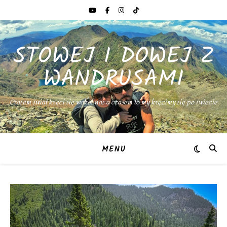
STOWEJ I DOWEJ Z
WANDRUSAMI
Czasem świat kręci się wokół nas a czasem to my kręcimy się po świecie
MENU