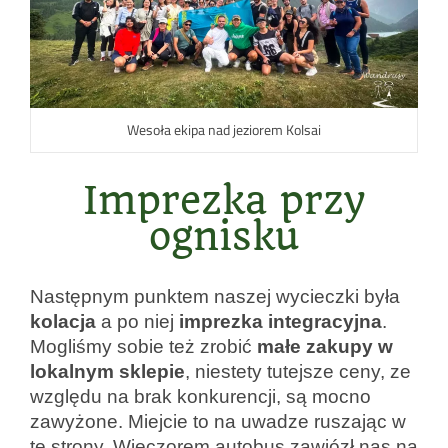
Wesoła ekipa nad jeziorem Kolsai
Imprezka przy
ognisku
Następnym punktem naszej wycieczki była
kolacja
a po niej
imprezka integracyjna
.
Mogliśmy sobie też zrobić
małe zakupy w
lokalnym sklepie
, niestety tutejsze ceny, ze
względu na brak konkurencji, są mocno
zawyżone. Miejcie to na uwadze ruszając w
te strony. Wieczorem autobus zawiózł nas na