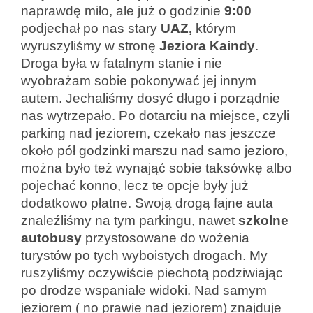
naprawdę miło, ale już o godzinie
9:00
podjechał po nas stary
UAZ,
którym
wyruszyliśmy w stronę
Jeziora Kaindy
.
Droga była w fatalnym stanie i nie
wyobrażam sobie pokonywać jej innym
autem. Jechaliśmy dosyć długo i porządnie
nas wytrzepało. Po dotarciu na miejsce, czyli
parking nad jeziorem, czekało nas jeszcze
około pół godzinki marszu nad samo jezioro,
można było też wynająć sobie taksówkę albo
pojechać konno, lecz te opcje były już
dodatkowo płatne. Swoją drogą fajne auta
znaleźliśmy na tym parkingu, nawet
szkolne
autobusy
przystosowane do wożenia
turystów po tych wyboistych drogach. My
ruszyliśmy oczywiście piechotą podziwiając
po drodze wspaniałe widoki. Nad samym
jeziorem ( no prawie nad jeziorem) znajduje