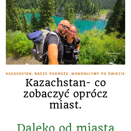
,
,
KAZACHSTAN
NASZE PODRÓŻE
WANDRUJYMY PO ŚWIECIE
Kazachstan- co
zobaczyć oprócz
miast.
Daleko od miasta