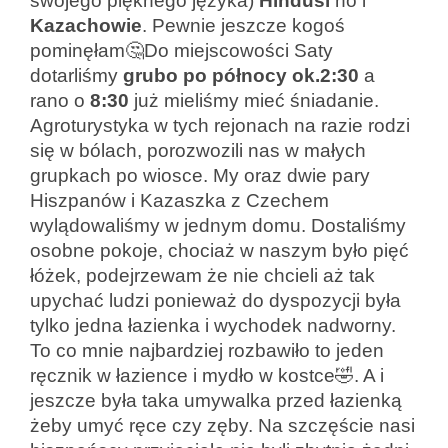
swojego pięknego języka)
Hindusi
no i
Kazachowie
. Pewnie jeszcze kogoś
pominęłam🤔Do miejscowości Saty
dotarliśmy
grubo po
północy ok.2:30
a
rano o
8:30
już mieliśmy mieć śniadanie.
Agroturystyka w tych rejonach na razie rodzi
się w bólach, porozwozili nas w małych
grupkach po wiosce. My oraz dwie pary
Hiszpanów i Kazaszka z Czechem
wylądowaliśmy w jednym domu. Dostaliśmy
osobne pokoje, chociaż w naszym było pięć
łóżek, podejrzewam że nie chcieli aż tak
upychać ludzi ponieważ do dyspozycji była
tylko jedna łazienka i wychodek nadworny.
To co mnie najbardziej rozbawiło to jeden
ręcznik w łazience i mydło w kostce🤣. A i
jeszcze była taka umywalka przed łazienką
żeby umyć ręce czy zęby. Na szczęście nasi