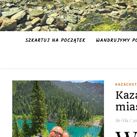
SZKARTUJ NA POCZĄTEK
WANDRUJYMY PO
KAZACHS
Kaz
mia
In-Via
/
20