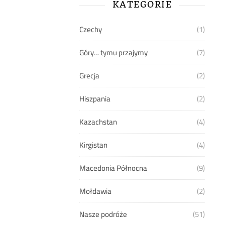
KATEGORIE
Czechy
(1)
Góry… tymu przajymy
(7)
Grecja
(2)
Hiszpania
(2)
Kazachstan
(4)
Kirgistan
(4)
Macedonia Północna
(9)
Mołdawia
(2)
Nasze podróże
(51)