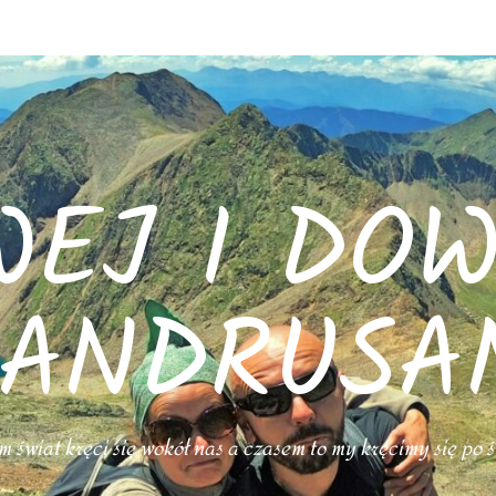
WEJ I DOW
ANDRUSA
 świat kręci się wokół nas a czasem to my kręcimy się po 