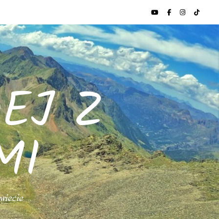
EJ Z
MI
świecie