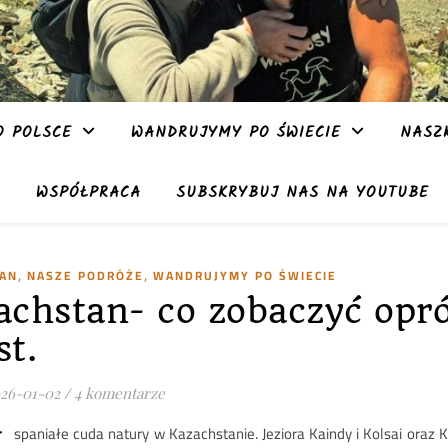
 POLSCE
WANDRUJYMY PO ŚWIECIE
NASZ
WSPÓŁPRACA
SUBSKRYBUJ NAS NA YOUTUBE
,
,
TAN
NASZE PODRÓŻE
WANDRUJYMY PO ŚWIECIE
achstan- co zobaczyć opr
st.
26-01-02
/
4 komentarze
spaniałe cuda natury w Kazachstanie. Jeziora Kaindy i Kolsai oraz K