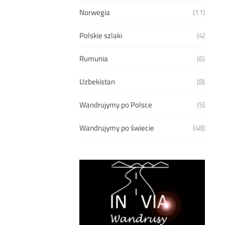
Norwegia
(11)
Polskie szlaki
(4)
Rumunia
(6)
Uzbekistan
(8)
Wandrujymy po Polsce
(5)
Wandrujymy po świecie
(48)