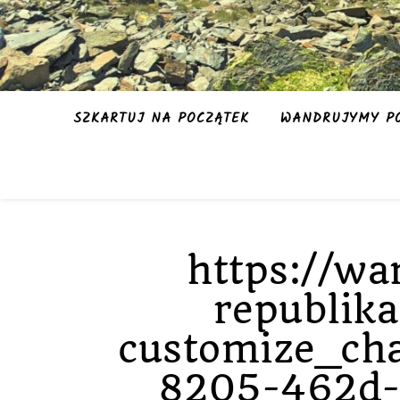
SZKARTUJ NA POCZĄTEK
WANDRUJYMY PO
https://wa
republika
customize_ch
8205-462d-