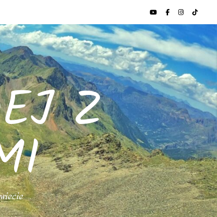
EJ Z
MI
świecie