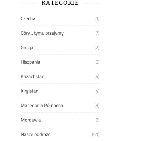
KATEGORIE
Czechy
(1)
Góry… tymu przajymy
(7)
Grecja
(2)
Hiszpania
(2)
Kazachstan
(4)
Kirgistan
(4)
Macedonia Północna
(9)
Mołdawia
(2)
Nasze podróże
(51)