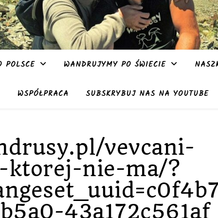
 POLSCE
WANDRUJYMY PO ŚWIECIE
NASZ
WSPÓŁPRACA
SUBSKRYBUJ NAS NA YOUTUBE
ndrusy.pl/vevcani-
-ktorej-nie-ma/?
angeset_uuid=c0f4b
b5a0-43a172c561af