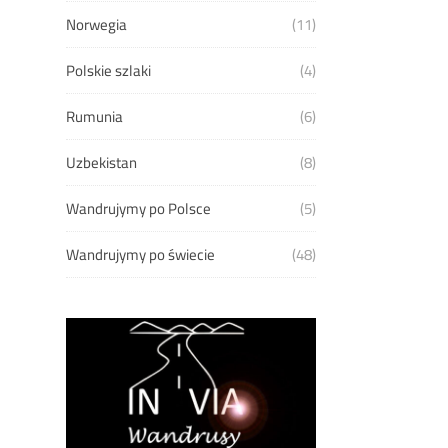
Norwegia
(11)
Polskie szlaki
(4)
Rumunia
(6)
Uzbekistan
(8)
Wandrujymy po Polsce
(5)
Wandrujymy po świecie
(48)