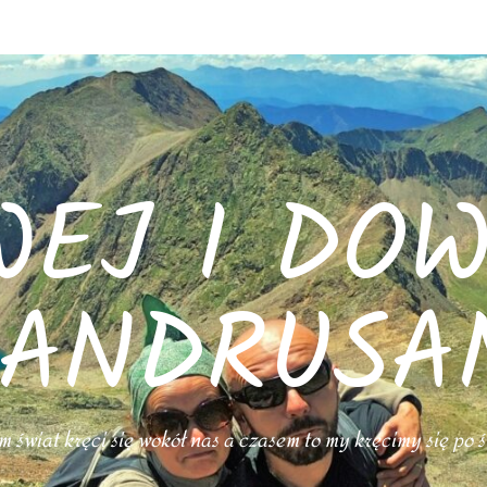
WEJ I DOW
ANDRUSA
 świat kręci się wokół nas a czasem to my kręcimy się po 