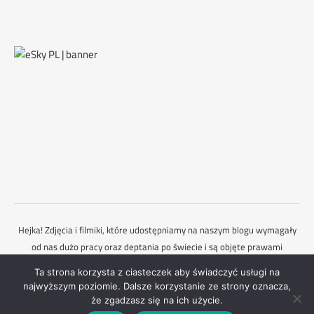
Hejka! Zdjęcia i filmiki, które udostępniamy na naszym blogu wymagały
od nas dużo pracy oraz deptania po świecie i są objęte prawami
autorskimi. Dlatego każdorazowo powinieneś zapytać nas o zgodę,
Ta strona korzysta z ciasteczek aby świadczyć usługi na
gdybyś chciał je wykorzystać. Mamy nadzieję, że to rozumiesz :)
najwyższym poziomie. Dalsze korzystanie ze strony oznacza,
Ashe Motyw przez
WP Royal
.
Kontakt
że zgadzasz się na ich użycie.