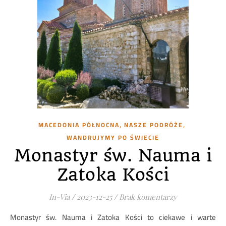
,
,
MACEDONIA PÓŁNOCNA
NASZE PODRÓŻE
WANDRUJYMY PO ŚWIECIE
Monastyr św. Nauma i
Zatoka Kości
In-Via
/
2023-12-25
/
Brak komentarzy
Monastyr św. Nauma i Zatoka Kości to ciekawe i warte