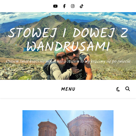
STOWEJ I DOWEJ Z
WANDRUSAMI
Czasem świat kręci się wokół nas a czasem to my kręcimy się po świecie
MENU