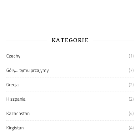
KATEGORIE
Czechy
(1)
Góry… tymu przajymy
(7)
Grecja
(2)
Hiszpania
(2)
Kazachstan
(4)
Kirgistan
(4)