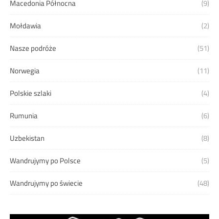
Macedonia Północna
(9)
Mołdawia
(2)
Nasze podróże
(51)
Norwegia
(11)
Polskie szlaki
(4)
Rumunia
(6)
Uzbekistan
(8)
Wandrujymy po Polsce
(5)
Wandrujymy po świecie
(48)