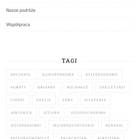
Nasze podróże
Współpraca
TAGI
AKCZAKOL
AZJASRODKOWA
AZJAŚRODKOWA
AŁMATY
BAŁKANY
BOLOHAUZ
CHEILETURZI
FIORDY
GRECJA
GÓRY
HISZPANIA
JABLANICA
JEZIORO
JEZIOROCHARVAK
JEZIOROKAINDY
JEZIOROOCHRYDZKIE
KARAKOL
KATEDRAŚWTRÓJCY
KAZACHSTAN
KIRGISTAN