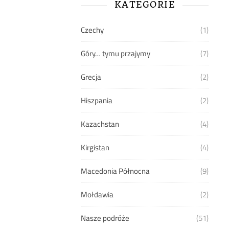
KATEGORIE
Czechy
(1)
Góry… tymu przajymy
(7)
Grecja
(2)
Hiszpania
(2)
Kazachstan
(4)
Kirgistan
(4)
Macedonia Północna
(9)
Mołdawia
(2)
Nasze podróże
(51)