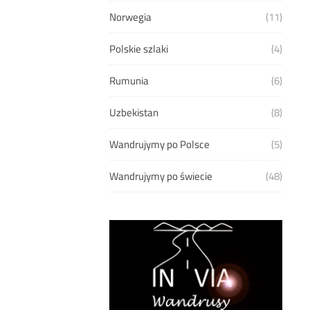
Norwegia
(11)
Polskie szlaki
(4)
Rumunia
(6)
Uzbekistan
(8)
Wandrujymy po Polsce
(5)
Wandrujymy po świecie
(48)