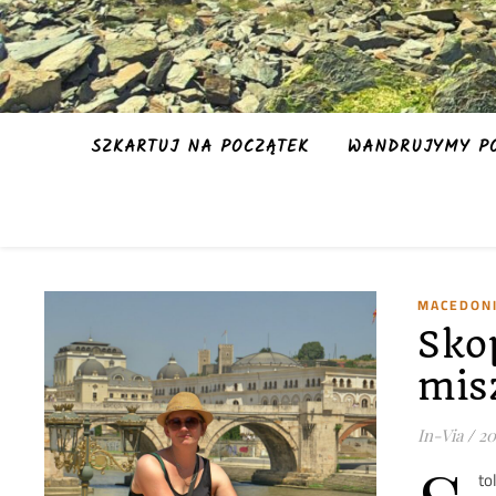
SZKARTUJ NA POCZĄTEK
WANDRUJYMY PO
MACEDON
Sko
mis
In-Via
/
20
to