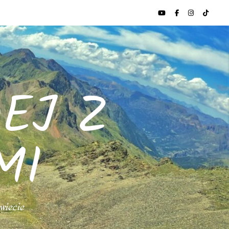
EJ Z
MI
świecie