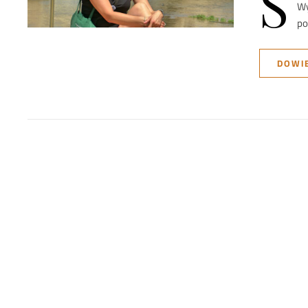
S
Wy
po
DOWIE