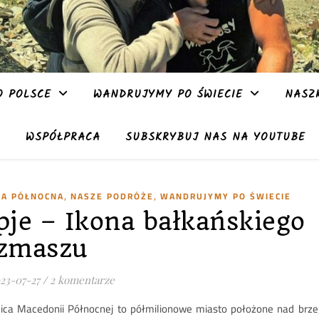
 POLSCE
WANDRUJYMY PO ŚWIECIE
NASZ
WSPÓŁPRACA
SUBSKRYBUJ NAS NA YOUTUBE
,
,
IA PÓŁNOCNA
NASZE PODRÓŻE
WANDRUJYMY PO ŚWIECIE
pje – Ikona bałkańskiego
zmaszu
23-07-27
/
2 komentarze
lica Macedonii Północnej to półmilionowe miasto położone nad brze