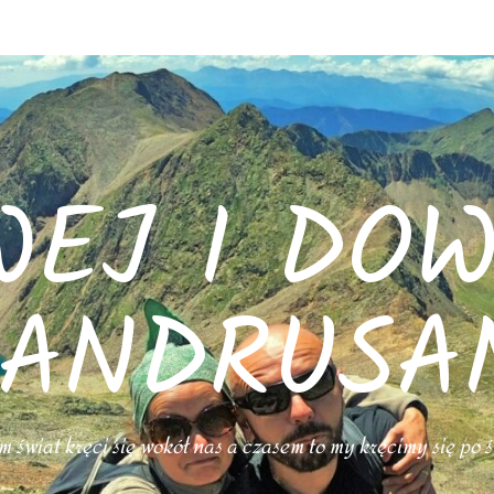
WEJ I DOW
ANDRUSA
 świat kręci się wokół nas a czasem to my kręcimy się po 