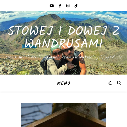
STOWEJ I DOWEJ Z
WANDRUSAMI
Czasem świat kręci się wokół nas a czasem to my kręcimy się po świecie
MENU