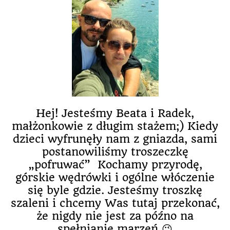
Hej! Jesteśmy Beata i Radek,
małżonkowie z długim stażem;) Kiedy
dzieci wyfrunęły nam z gniazda, sami
postanowiliśmy troszeczkę
„pofruwać” Kochamy przyrodę,
górskie wędrówki i ogólne włóczenie
się byle gdzie. Jesteśmy troszkę
szaleni i chcemy Was tutaj przekonać,
że nigdy nie jest za późno na
spełnianie marzeń 😉