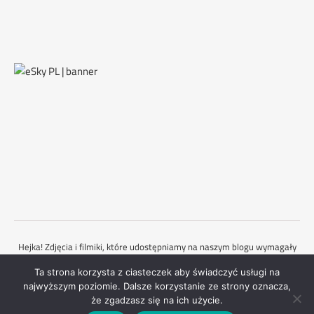
Hejka! Zdjęcia i filmiki, które udostępniamy na naszym blogu wymagały
od nas dużo pracy oraz deptania po świecie i są objęte prawami
Ta strona korzysta z ciasteczek aby świadczyć usługi na
autorskimi. Dlatego każdorazowo powinieneś zapytać nas o zgodę,
najwyższym poziomie. Dalsze korzystanie ze strony oznacza,
gdybyś chciał je wykorzystać. Mamy nadzieję, że to rozumiesz :)
że zgadzasz się na ich użycie.