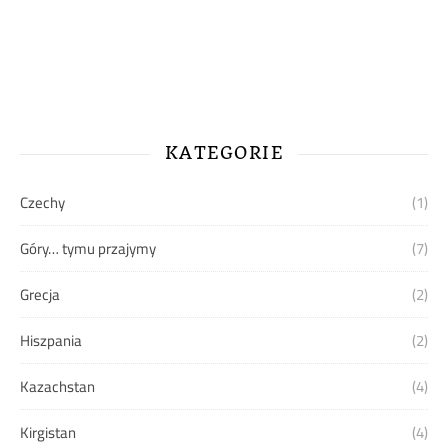
KATEGORIE
Czechy
(1)
Góry… tymu przajymy
(7)
Grecja
(2)
Hiszpania
(2)
Kazachstan
(4)
Kirgistan
(4)