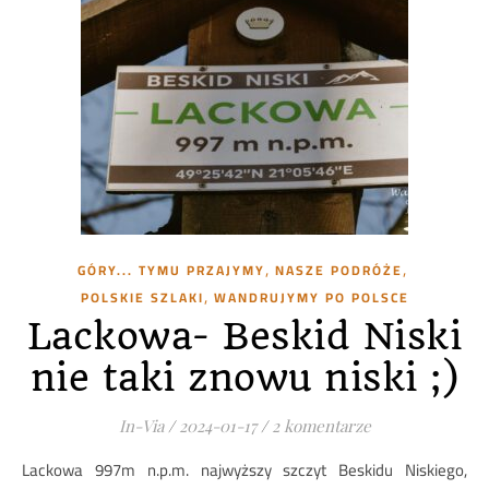
,
,
GÓRY... TYMU PRZAJYMY
NASZE PODRÓŻE
,
POLSKIE SZLAKI
WANDRUJYMY PO POLSCE
Lackowa- Beskid Niski
nie taki znowu niski ;)
In-Via
/
2024-01-17
/
2 komentarze
Lackowa 997m n.p.m. najwyższy szczyt Beskidu Niskiego,