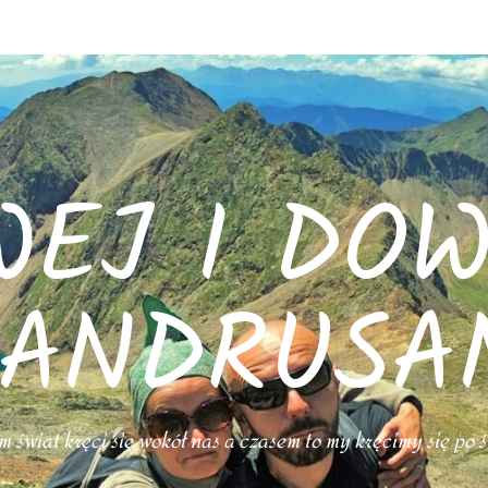
WEJ I DOW
ANDRUSA
 świat kręci się wokół nas a czasem to my kręcimy się po 