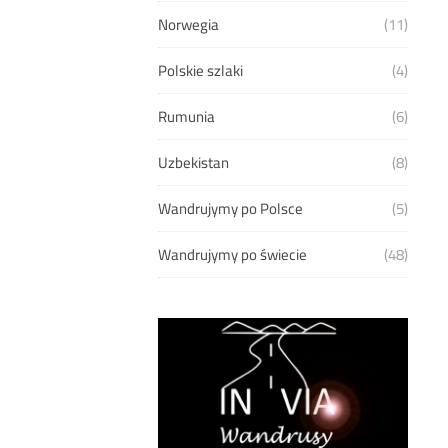
Norwegia
(11)
Polskie szlaki
(4)
Rumunia
(6)
Uzbekistan
(8)
Wandrujymy po Polsce
(5)
Wandrujymy po świecie
(48)