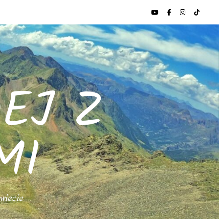
EJ Z
MI
świecie