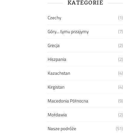
KATEGORIE
Czechy
(1)
Góry… tymu przajymy
(7)
Grecja
(2)
Hiszpania
(2)
Kazachstan
(4)
Kirgistan
(4)
Macedonia Północna
(9)
Mołdawia
(2)
Nasze podróże
(51)