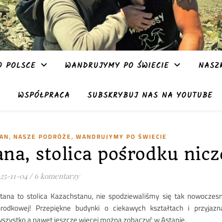
 POLSCE
WANDRUJYMY PO ŚWIECIE
NASZ
WSPÓŁPRACA
SUBSKRYBUJ NAS NA YOUTUBE
,
,
TAN
NASZE PODRÓŻE
WANDRUJYMY PO ŚWIECIE
ana, stolica pośrodku nic
25-11-04
/
6 komentarzy
tana to stolica Kazachstanu, nie spodziewaliśmy się tak nowoczes
Środkowej! Przepiękne budynki o ciekawych kształtach i przyjazn
szystko a nawet jeszcze więcej można zobaczyć w Astanie.