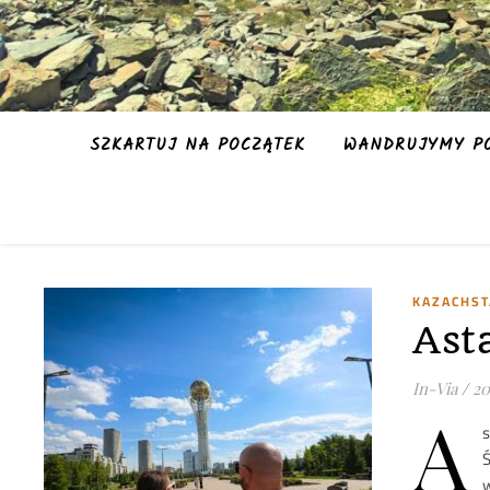
SZKARTUJ NA POCZĄTEK
WANDRUJYMY PO
KAZACHS
Ast
In-Via
/
20
A
s
w