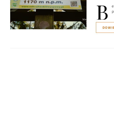
B
e
P
DOWIE