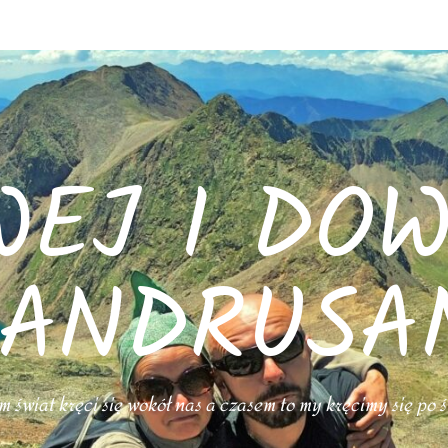
WEJ I DOW
ANDRUSA
 świat kręci się wokół nas a czasem to my kręcimy się po 