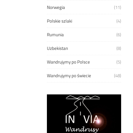
Norwegia
(11)
Polskie szlaki
(4)
Rumunia
(6)
Uzbekistan
(8)
Wandrujymy po Polsce
(5)
Wandrujymy po świecie
(48)