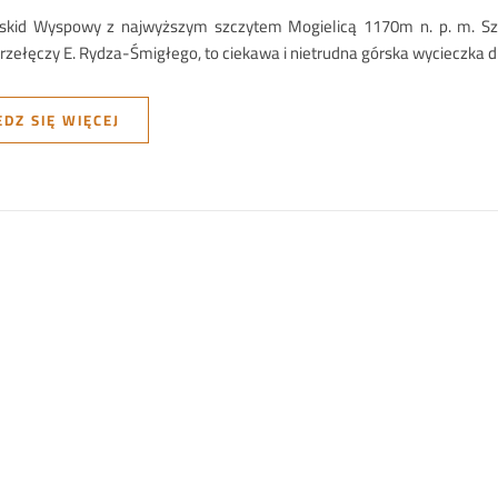
skid Wyspowy z najwyższym szczytem Mogielicą 1170m n. p. m. Szl
rzełęczy E. Rydza-Śmigłego, to ciekawa i nietrudna górska wycieczka dl
DZ SIĘ WIĘCEJ