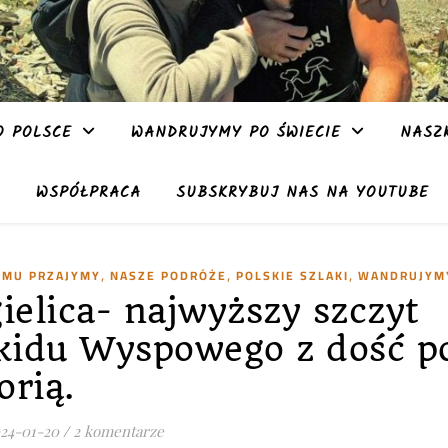
 POLSCE
WANDRUJYMY PO ŚWIECIE
NASZ
WSPÓŁPRACA
SUBSKRYBUJ NAS NA YOUTUBE
,
,
,
TYMU PRZAJYMY
NASZE PODRÓŻE
POLSKIE SZLAKI
WANDRUJYMY
ielica- najwyższy szczyt
kidu Wyspowego z dość p
orią.
24-01-20
/
2 komentarze