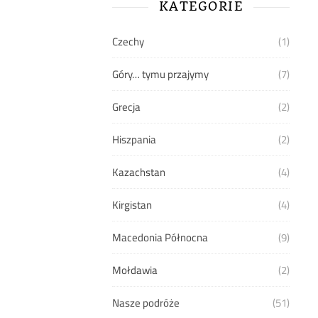
KATEGORIE
Czechy
(1)
Góry… tymu przajymy
(7)
Grecja
(2)
Hiszpania
(2)
Kazachstan
(4)
Kirgistan
(4)
Macedonia Północna
(9)
Mołdawia
(2)
Nasze podróże
(51)