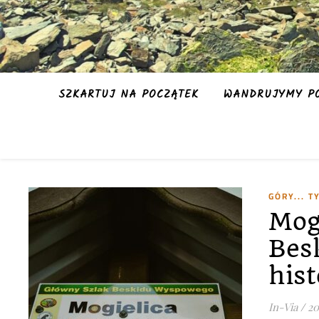
SZKARTUJ NA POCZĄTEK
WANDRUJYMY PO
GÓRY... 
Mog
Bes
hist
In-Via
/
20