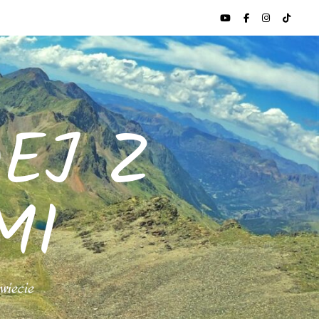
EJ Z
MI
świecie