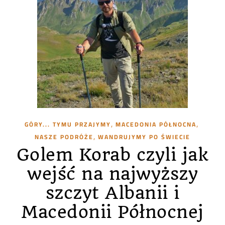
,
,
GÓRY... TYMU PRZAJYMY
MACEDONIA PÓŁNOCNA
,
NASZE PODRÓŻE
WANDRUJYMY PO ŚWIECIE
Golem Korab czyli jak
wejść na najwyższy
szczyt Albanii i
Macedonii Północnej