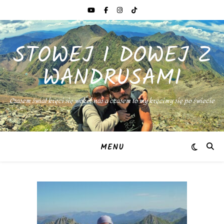
STOWEJ I DOWEJ Z
WANDRUSAMI
Czasem świat kręci się wokół nas a czasem to my kręcimy się po świecie
MENU