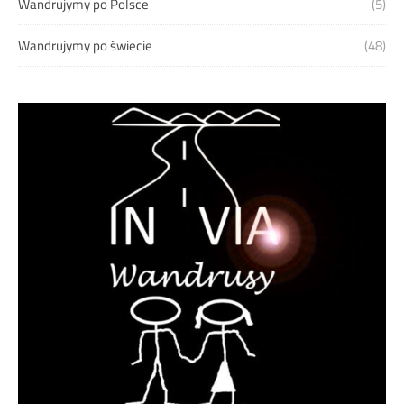
Wandrujymy po Polsce
(5)
Wandrujymy po świecie
(48)