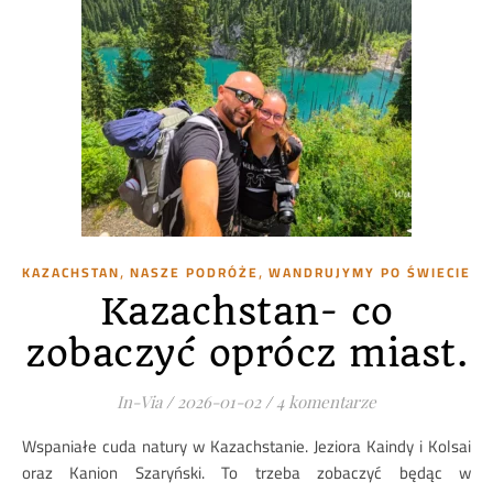
,
,
KAZACHSTAN
NASZE PODRÓŻE
WANDRUJYMY PO ŚWIECIE
Kazachstan- co
zobaczyć oprócz miast.
In-Via
/
2026-01-02
/
4 komentarze
Wspaniałe cuda natury w Kazachstanie. Jeziora Kaindy i Kolsai
oraz Kanion Szaryński. To trzeba zobaczyć będąc w