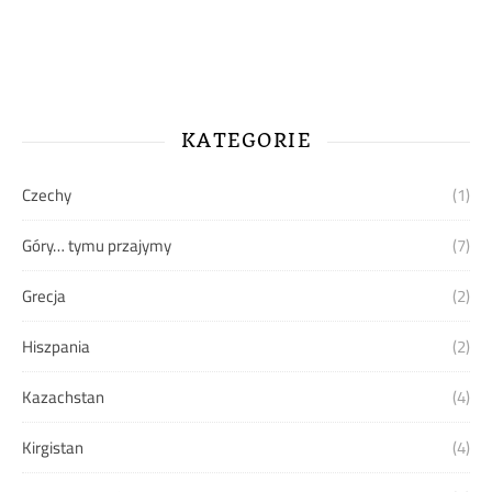
KATEGORIE
Czechy
(1)
Góry… tymu przajymy
(7)
Grecja
(2)
Hiszpania
(2)
Kazachstan
(4)
Kirgistan
(4)