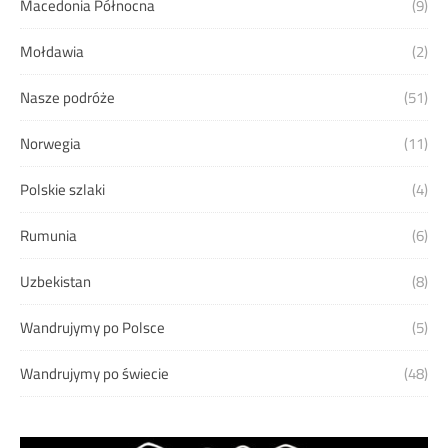
Macedonia Północna
(9)
Mołdawia
(2)
Nasze podróże
(51)
Norwegia
(11)
Polskie szlaki
(4)
Rumunia
(6)
Uzbekistan
(8)
Wandrujymy po Polsce
(5)
Wandrujymy po świecie
(48)