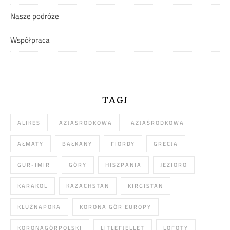
Nasze podróże
Współpraca
TAGI
ALIKES
AZJASRODKOWA
AZJAŚRODKOWA
AŁMATY
BAŁKANY
FIORDY
GRECJA
GUR-IMIR
GÓRY
HISZPANIA
JEZIORO
KARAKOL
KAZACHSTAN
KIRGISTAN
KLUŻNAPOKA
KORONA GÓR EUROPY
KORONAGÓRPOLSKI
LITLEFJELLET
LOFOTY