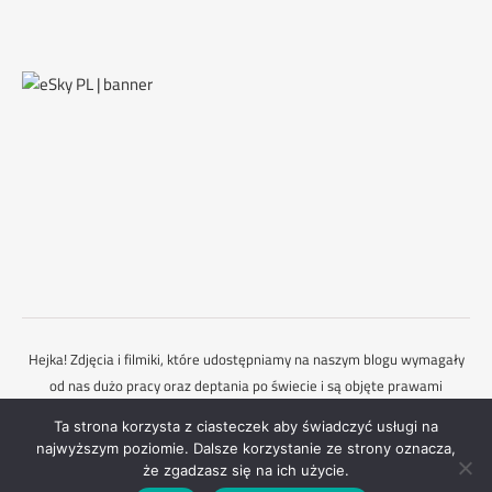
Hejka! Zdjęcia i filmiki, które udostępniamy na naszym blogu wymagały
od nas dużo pracy oraz deptania po świecie i są objęte prawami
autorskimi. Dlatego każdorazowo powinieneś zapytać nas o zgodę,
Ta strona korzysta z ciasteczek aby świadczyć usługi na
gdybyś chciał je wykorzystać. Mamy nadzieję, że to rozumiesz :)
najwyższym poziomie. Dalsze korzystanie ze strony oznacza,
Ashe Motyw przez
WP Royal
.
Kontakt
że zgadzasz się na ich użycie.