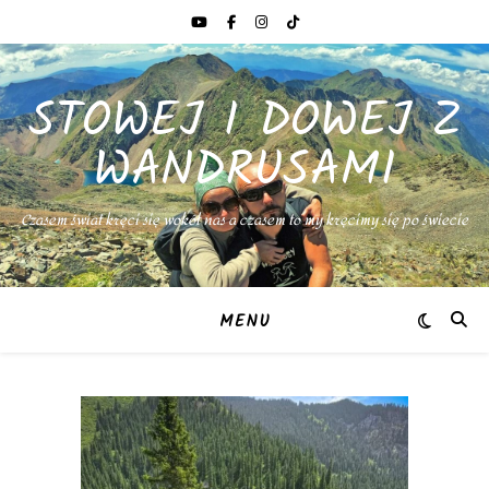
STOWEJ I DOWEJ Z
WANDRUSAMI
Czasem świat kręci się wokół nas a czasem to my kręcimy się po świecie
MENU