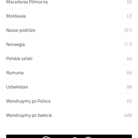
Macedonia Północna
(9)
Mołdawia
(2)
Nasze podróże
(51)
Norwegia
(11)
Polskie szlaki
(4)
Rumunia
(6)
Uzbekistan
(8)
Wandrujymy po Polsce
(5)
Wandrujymy po świecie
(48)