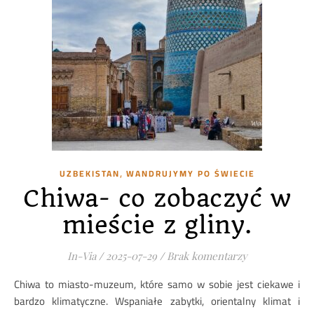
,
UZBEKISTAN
WANDRUJYMY PO ŚWIECIE
Chiwa- co zobaczyć w
mieście z gliny.
In-Via
/
2025-07-29
/
Brak komentarzy
Chiwa to miasto-muzeum, które samo w sobie jest ciekawe i
bardzo klimatyczne. Wspaniałe zabytki, orientalny klimat i