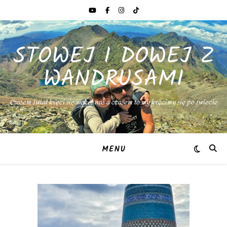
STOWEJ I DOWEJ Z
WANDRUSAMI
Czasem świat kręci się wokół nas a czasem to my kręcimy się po świecie
MENU