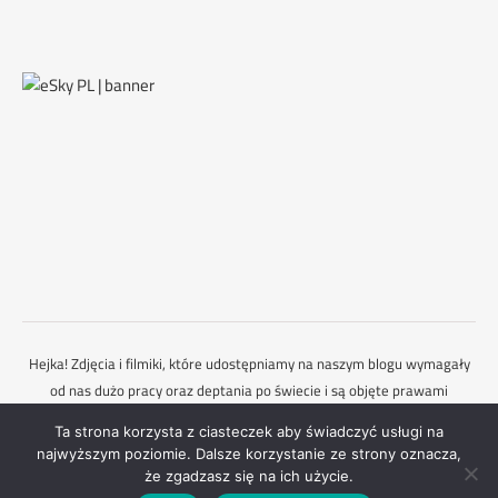
Hejka! Zdjęcia i filmiki, które udostępniamy na naszym blogu wymagały
od nas dużo pracy oraz deptania po świecie i są objęte prawami
autorskimi. Dlatego każdorazowo powinieneś zapytać nas o zgodę,
Ta strona korzysta z ciasteczek aby świadczyć usługi na
gdybyś chciał je wykorzystać. Mamy nadzieję, że to rozumiesz :)
najwyższym poziomie. Dalsze korzystanie ze strony oznacza,
Ashe Motyw przez
WP Royal
.
Kontakt
że zgadzasz się na ich użycie.