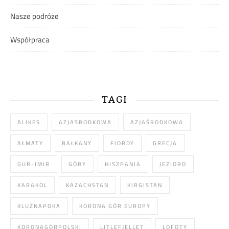
Nasze podróże
Współpraca
TAGI
ALIKES
AZJASRODKOWA
AZJAŚRODKOWA
AŁMATY
BAŁKANY
FIORDY
GRECJA
GUR-IMIR
GÓRY
HISZPANIA
JEZIORO
KARAKOL
KAZACHSTAN
KIRGISTAN
KLUŻNAPOKA
KORONA GÓR EUROPY
KORONAGÓRPOLSKI
LITLEFJELLET
LOFOTY