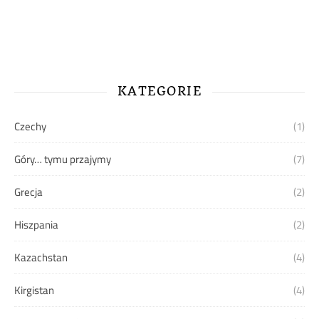
KATEGORIE
Czechy
(1)
Góry… tymu przajymy
(7)
Grecja
(2)
Hiszpania
(2)
Kazachstan
(4)
Kirgistan
(4)