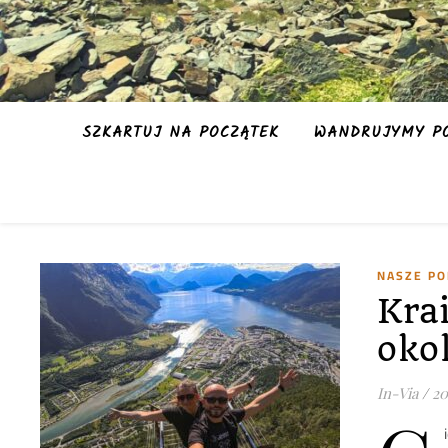
SZKARTUJ NA POCZĄTEK
WANDRUJYMY PO
NASZE P
Krai
oko
In-Via
/
20