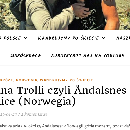
 POLSCE
WANDRUJYMY PO ŚWIECIE
NASZ
WSPÓŁPRACA
SUBSKRYBUJ NAS NA YOUTUBE
,
,
ODRÓŻE
NORWEGIA
WANDRUJYMY PO ŚWIECIE
na Trolli czyli Åndalsnes 
lice (Norwegia)
25-01-20
/
2 komentarze
iekawe szlaki w okolicy Åndalsnes w Norwegii, gdzie możemy podziwia