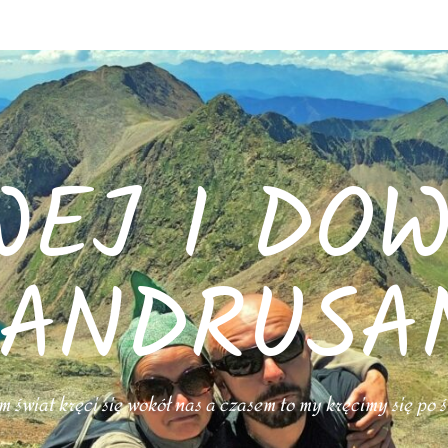
WEJ I DOW
ANDRUSA
 świat kręci się wokół nas a czasem to my kręcimy się po 