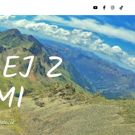
EJ Z
MI
świecie