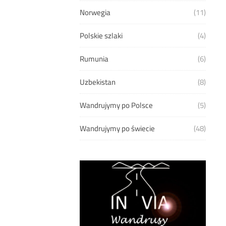
Norwegia
(11)
Polskie szlaki
(4)
Rumunia
(6)
Uzbekistan
(8)
Wandrujymy po Polsce
(5)
Wandrujymy po świecie
(48)