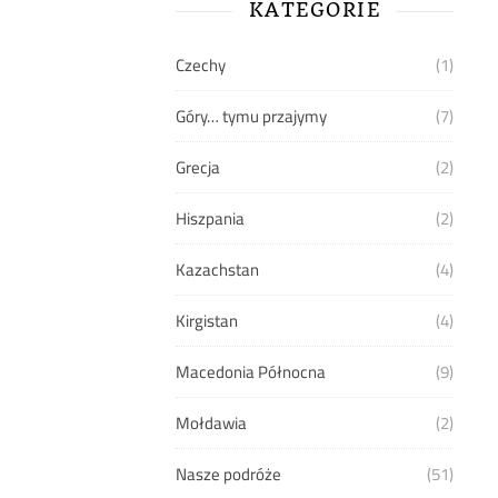
KATEGORIE
Czechy
(1)
Góry… tymu przajymy
(7)
Grecja
(2)
Hiszpania
(2)
Kazachstan
(4)
Kirgistan
(4)
Macedonia Północna
(9)
Mołdawia
(2)
Nasze podróże
(51)