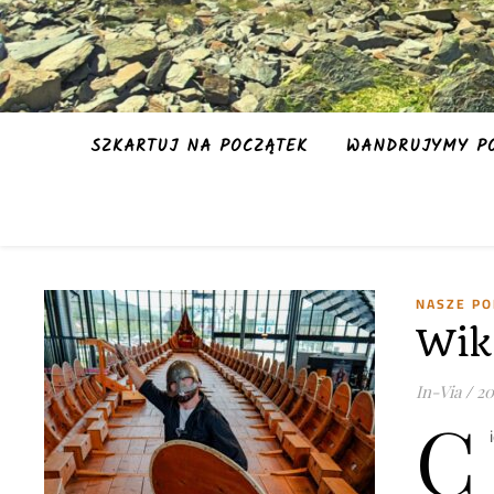
SZKARTUJ NA POCZĄTEK
WANDRUJYMY PO
NASZE P
Wik
In-Via
/
20
C