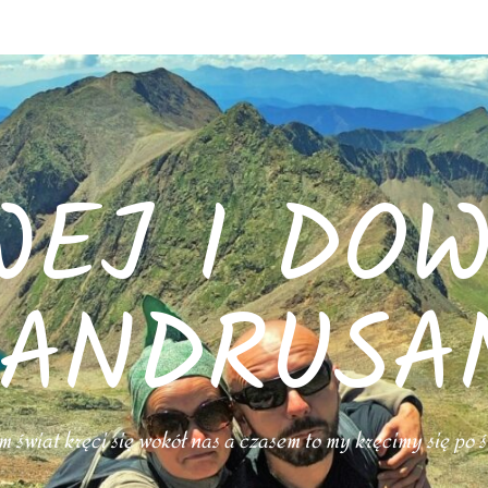
WEJ I DOW
ANDRUSA
 świat kręci się wokół nas a czasem to my kręcimy się po 