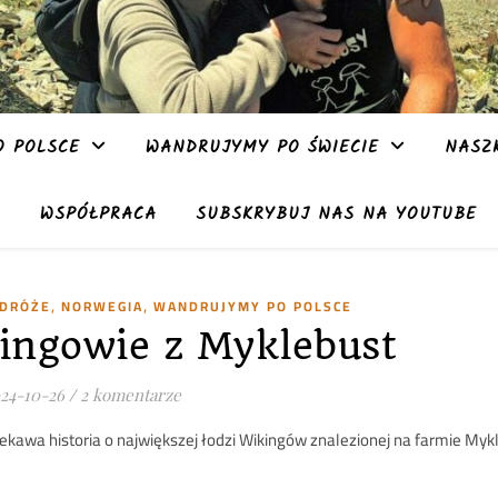
 POLSCE
WANDRUJYMY PO ŚWIECIE
NASZ
WSPÓŁPRACA
SUBSKRYBUJ NAS NA YOUTUBE
,
,
ODRÓŻE
NORWEGIA
WANDRUJYMY PO POLSCE
ingowie z Myklebust
24-10-26
/
2 komentarze
iekawa historia o największej łodzi Wikingów znalezionej na farmie My