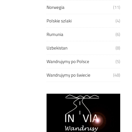
Norwegia
(11)
Polskie szlaki
(4)
Rumunia
(6)
Uzbekistan
(8)
Wandrujymy po Polsce
(5)
Wandrujymy po świecie
(48)