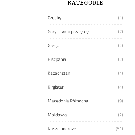
KATEGORIE
Czechy
(1)
Góry… tymu przajymy
(7)
Grecja
(2)
Hiszpania
(2)
Kazachstan
(4)
Kirgistan
(4)
Macedonia Północna
(9)
Mołdawia
(2)
Nasze podróże
(51)