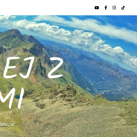
EJ Z
MI
świecie