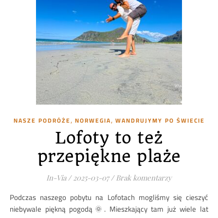
,
,
NASZE PODRÓŻE
NORWEGIA
WANDRUJYMY PO ŚWIECIE
Lofoty to też
przepiękne plaże
In-Via
/
2025-03-07
/
Brak komentarzy
Podczas naszego pobytu na Lofotach mogliśmy się cieszyć
niebywale piękną pogodą🌞. Mieszkający tam już wiele lat