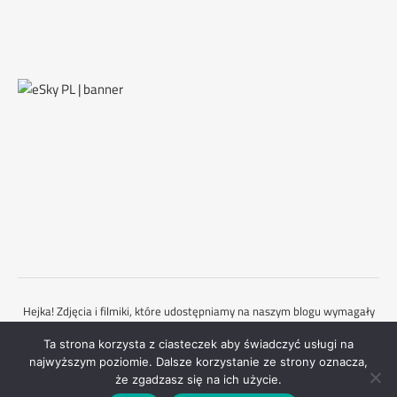
Hejka! Zdjęcia i filmiki, które udostępniamy na naszym blogu wymagały
od nas dużo pracy oraz deptania po świecie i są objęte prawami
Ta strona korzysta z ciasteczek aby świadczyć usługi na
autorskimi. Dlatego każdorazowo powinieneś zapytać nas o zgodę,
najwyższym poziomie. Dalsze korzystanie ze strony oznacza,
gdybyś chciał je wykorzystać. Mamy nadzieję, że to rozumiesz :)
że zgadzasz się na ich użycie.
Ashe Motyw przez
WP Royal
.
Kontakt