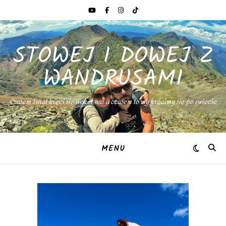
STOWEJ I DOWEJ Z
WANDRUSAMI
Czasem świat kręci się wokół nas a czasem to my kręcimy się po świecie
MENU