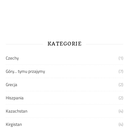
KATEGORIE
Czechy
(1)
Góry… tymu przajymy
(7)
Grecja
(2)
Hiszpania
(2)
Kazachstan
(4)
Kirgistan
(4)