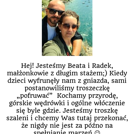
Hej! Jesteśmy Beata i Radek,
małżonkowie z długim stażem;) Kiedy
dzieci wyfrunęły nam z gniazda, sami
postanowiliśmy troszeczkę
„pofruwać” Kochamy przyrodę,
górskie wędrówki i ogólne włóczenie
się byle gdzie. Jesteśmy troszkę
szaleni i chcemy Was tutaj przekonać,
że nigdy nie jest za późno na
spełnianie marzeń 😉