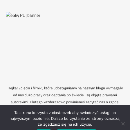
Hejka! Zdjęcia i filmiki, które udostępniamy na naszym blogu wymagały
od nas dużo pracy oraz deptania po świecie i są objęte prawami
autorskimi. Dlatego każdorazowo powinieneś zapytać nas o zgodę,
gdybyś chciał je wykorzystać. Mamy nadzieję, że to rozumiesz :)
Ta strona korzysta z ciasteczek aby świadczyć usługi na
Ashe Motyw przez
WP Royal
.
Kontakt
najwyższym poziomie. Dalsze korzystanie ze strony oznacza,
że zgadzasz się na ich użycie.