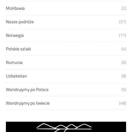
Mołdawia
(2)
Nasze podróże
(51)
Norwegia
(11)
Polskie szlaki
(4)
Rumunia
(6)
Uzbekistan
(8)
Wandrujymy po Polsce
(5)
Wandrujymy po świecie
(48)