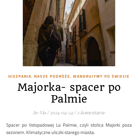
,
,
HISZPANIA
NASZE PODRÓŻE
WANDRUJYMY PO ŚWIECIE
Majorka- spacer po
Palmie
In-Via
/
2024-04-24
/
2 komentarze
Spacer po listopadowej La Palmie, czyli stolica Majorki poza
sezonem. Klimatyczne uliczki starego miasta.