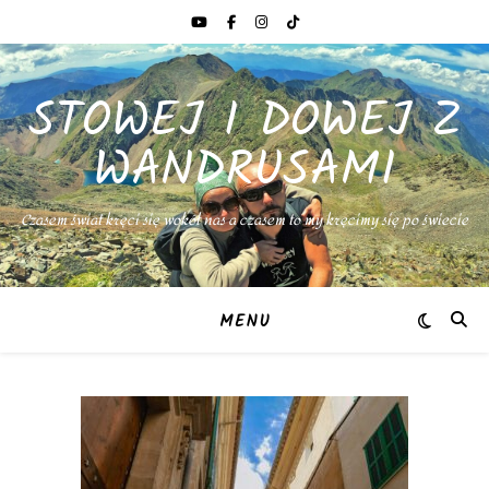
STOWEJ I DOWEJ Z
WANDRUSAMI
Czasem świat kręci się wokół nas a czasem to my kręcimy się po świecie
MENU