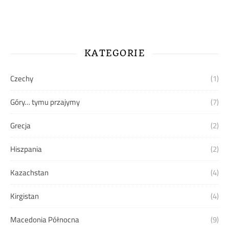
KATEGORIE
Czechy
(1)
Góry… tymu przajymy
(7)
Grecja
(2)
Hiszpania
(2)
Kazachstan
(4)
Kirgistan
(4)
Macedonia Północna
(9)