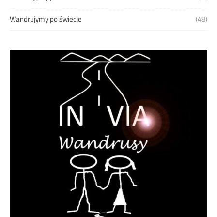
Wandrujymy po świecie
(48)