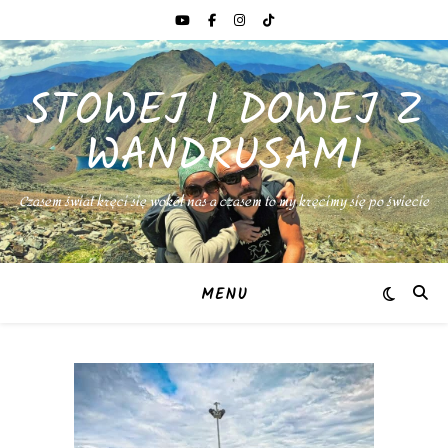
STOWEJ I DOWEJ Z
WANDRUSAMI
Czasem świat kręci się wokół nas a czasem to my kręcimy się po świecie
MENU