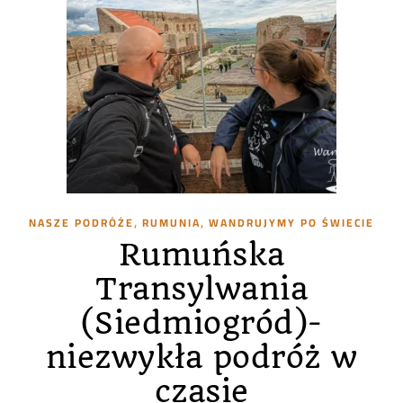
,
,
NASZE PODRÓŻE
RUMUNIA
WANDRUJYMY PO ŚWIECIE
Rumuńska
Transylwania
(Siedmiogród)-
niezwykła podróż w
czasie