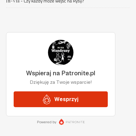
-
Czy każdy może wejść na Rysy?
In-Via