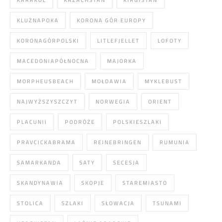
KARAKOL
KAZACHSTAN
KIRGISTAN
KLUŻNAPOKA
KORONA GÓR EUROPY
KORONAGÓRPOLSKI
LITLEFJELLET
LOFOTY
MACEDONIAPÓŁNOCNA
MAJORKA
MORPHEUSBEACH
MOŁDAWIA
MYKLEBUST
NAJWYŻSZYSZCZYT
NORWEGIA
ORIENT
PLACUNII
PODRÓŻE
POLSKIESZLAKI
PRAVCICKABRAMA
REINEBRINGEN
RUMUNIA
SAMARKANDA
SATY
SECESJA
SKANDYNAWIA
SKOPJE
STAREMIASTO
STOLICA
SZLAKI
SŁOWACJA
TSUNAMI