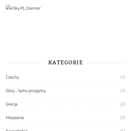
KATEGORIE
Czechy
(1)
Góry… tymu przajymy
(7)
Grecja
(2)
Hiszpania
(2)
Kazachstan
(4)