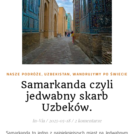
,
,
NASZE PODRÓŻE
UZBEKISTAN
WANDRUJYMY PO ŚWIECIE
Samarkanda czyli
jedwabny skarb
Uzbeków.
In-Via
/
2025-05-18
/
2 komentarze
Samarkanda to jedno z najpiękniejszych miast na Jedwabnym