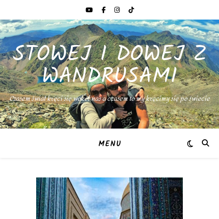
STOWEJ I DOWEJ Z
WANDRUSAMI
Czasem świat kręci się wokół nas a czasem to my kręcimy się po świecie
MENU