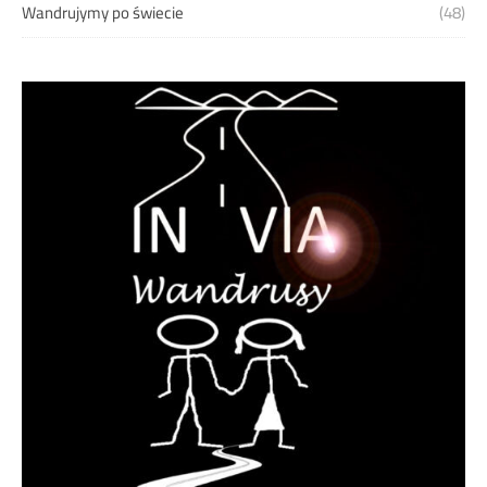
Wandrujymy po świecie
(48)